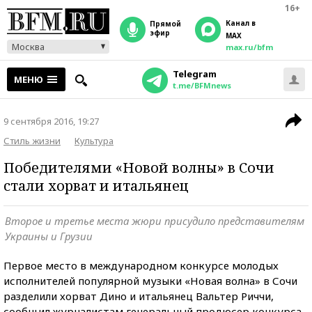
16+
Канал в
прямой
эфир
MAX
Москва
max.ru/bfm
Telegram
МЕНЮ
t.me/BFMnews
9 сентября 2016, 19:27
Стиль жизни
Культура
Победителями «Новой волны» в Сочи
стали хорват и итальянец
Второе и третье места жюри присудило представителям
Украины и Грузии
Первое место в международном конкурсе молодых
исполнителей популярной музыки «Новая волна» в Сочи
разделили хорват Дино и итальянец Вальтер Риччи,
сообщил журналистам генеральный продюсер конкурса