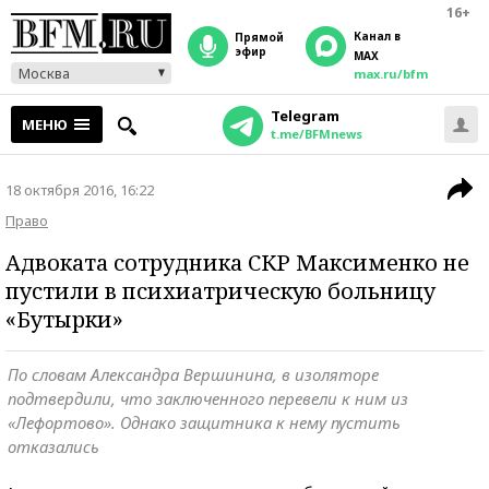
16+
Канал в
прямой
эфир
MAX
Москва
max.ru/bfm
Telegram
МЕНЮ
t.me/BFMnews
18 октября 2016, 16:22
Право
Адвоката сотрудника СКР Максименко не
пустили в психиатрическую больницу
«Бутырки»
По словам Александра Вершинина, в изоляторе
подтвердили, что заключенного перевели к ним из
«Лефортово». Однако защитника к нему пустить
отказались