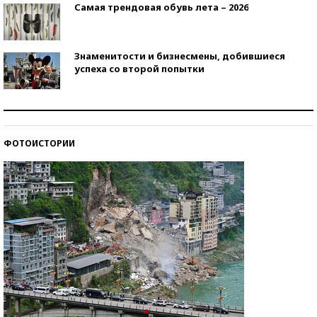
Самая трендовая обувь лета – 2026
Знаменитости и бизнесмены, добившиеся
успеха со второй попытки
Как защититься от солнца на курорте?
ФОТОИСТОРИИ
Кто изобрел средства связи?