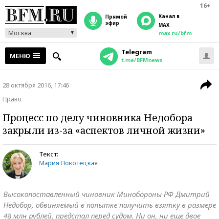
16+
Канал в
прямой
эфир
MAX
Москва
max.ru/bfm
Telegram
МЕНЮ
t.me/BFMnews
28 октября 2016, 17:46
Право
Процесс по делу чиновника Недобора
закрыли из-за «аспектов личной жизни»
Текст:
Мария Локотецкая
Высокопоставленный чиновник Минобороны РФ Дмитрий
Недобор, обвиняемый в попытке получить взятку в размере
48 млн рублей, предстал перед судом. Ни он, ни еще двое