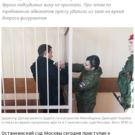
других подсудимых вину не признали. При этом по
требованию адвокатов прессу удалили из зала на время
допроса фигурантов
Директор Департамента аудита госконтрактов Минобороны Дмитрий Недобор
(слева) во время продления ареста в Савеловском суде Москвы. Фото: BFM.ru
Останкинский суд Москвы сегодня приступил к