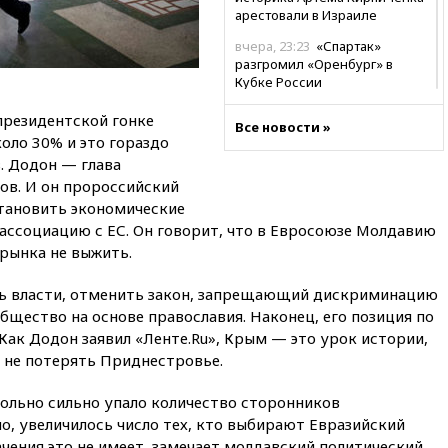
арестовали в Израиле
вчера, 23:23
«Спартак»
разгромил «Оренбург» в
Кубке России
вчера, 23:00
Пост Дмитриева в
президентской гонке
Все новости »
X о миграционном кризисе в
коло 30% и это гораздо
Сеуте набрал миллион
. Додон — глава
просмотров
ов. И он пророссийский
вчера, 22:49
Минпромторг:
тановить экономические
банкротство «Кванта» не
ассоциацию с ЕС. Он говорит, что в Евросоюзе Молдавию
означает прекращения
 рынка не выжить.
производства телевизоров в
РФ
ль власти, отменить закон, запрещающий дискриминацию
вчера, 22:35
Семь грузовых
щество на основе православия. Наконец, его позиция по
вагонов сошли с рельсов в
ак Додон заявил «Ленте.Ru», Крым — это урок истории,
Оренбургской области
 не потерять Приднестровье.
вчера, 22:22
Минфин: в июле
выросли нефтегазовые
вольно сильно упало количество сторонников
доходы российского бюджета
о, увеличилось число тех, кто выбирают Евразийский
вчера, 22:15
Аксаков: ЦБ
ачения это не имеет, замечает молдавский политический