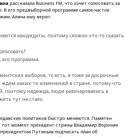
ина
рассказала Business FM, что хочет голосовать за
сбила 200 украинских
. В его предвыборной программе самое частое
беспилотников
жим. Алина ему верит:
вчера, 20:20
Третий комплект
золотых медалей выиграли на
ЧЕ российские синхронистки
няются кандидаты, поэтому сложно что-то сказать.
вчера, 20:15
ТАСС: жизни
главы «Уралдронзавода»
после взрыва ничего не
голосовать?
угрожает
, его программа.
вчера, 20:08
По всей Грузии
снова отключилось
ентских выборов, то есть, я тоже за досрочные
электричество
ждем каких-то изменений в стране, потому что
вчера, 20:00
Зеленский связал
й, поэтому надежда, люди разочаровались в
дефицит ракет с попыткой
Запада принудить Киев к
ить тут не стало.
уступкам
вчера, 19:45
Памфилова: ЦИК
примет беспрецедентные
олдавских политиков быстро меняются. Памятен
меры безопасности во время
На тот момент президент страны Владимир Воронин
выборов
 президентом Путиным подписать план об