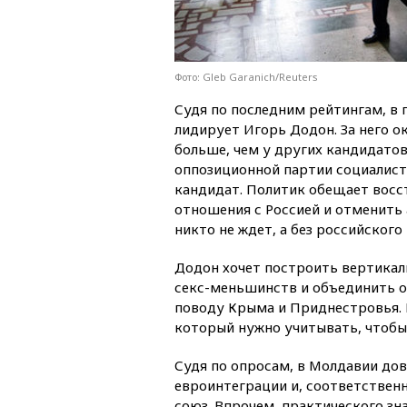
Фото: Gleb Garanich/Reuters
Судя по последним рейтингам, в 
лидирует Игорь Додон. За него о
больше, чем у других кандидатов
оппозиционной партии социалист
кандидат. Политик обещает восс
отношения с Россией и отменить 
никто не ждет, а без российского
Додон хочет построить вертика
секс-меньшинств и объединить об
поводу Крыма и Приднестровья. К
который нужно учитывать, чтобы
Судя по опросам, в Молдавии до
евроинтеграции и, соответственн
союз. Впрочем, практического зн