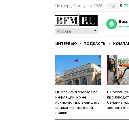
Четверг, 6 августа 2026
$
77
ЦБ
Busi
прям
Москва
ИНТЕРВЬЮ
ПОДКАСТЫ
КОМПА
СТИЛЬ
ТЕСТЫ
ЦБ повысил прогноз по
В России р
инфляции, но не
производст
исключил дальнейшего
бензина ни
снижения ключевой
экологичес
ставки