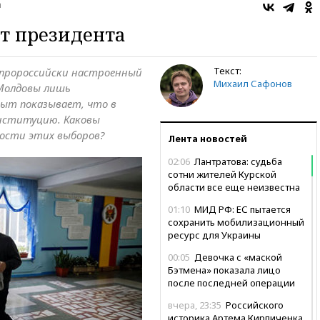
а
т президента
Текст:
 пророссийски настроенный
Михаил Сафонов
 Молдовы лишь
пыт показывает, что в
онституцию. Каковы
ности этих выборов?
Лента новостей
02:06
Лантратова: судьба
сотни жителей Курской
области все еще неизвестна
01:10
МИД РФ: ЕС пытается
сохранить мобилизационный
ресурс для Украины
00:05
Девочка с «маской
Бэтмена» показала лицо
после последней операции
вчера, 23:35
Российского
историка Артема Кирпиченка