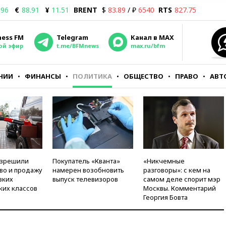
.96
€
88.91
¥
11.51
BRENT
$
83.89
/ ₽
6540
RTS
827.75
ness FM
Telegram
Канал в MAX
ой эфир
t.me/BFMnews
max.ru/bfm
НИИ
ФИНАНСЫ
ПОЛИТИКА
ОБЩЕСТВО
ПРАВО
АВТ
азрешили
Покупатель «Кванта»
«Никчемные
во и продажу
намерен возобновить
разговоры»: с кем на
зких
выпуск телевизоров
самом деле спорит мэр
ких классов
Москвы. Комментарий
Георгия Бовта