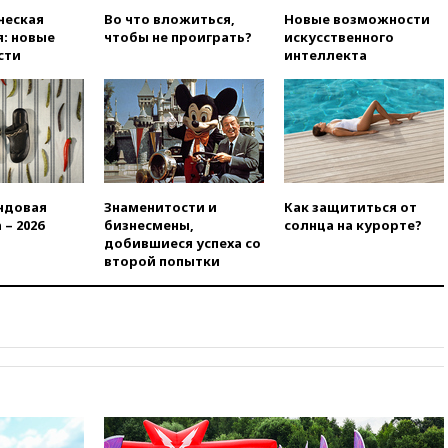
вчера, 18:28
Выборы ректора
ческая
Во что вложиться,
Новые возможности
ГИТИСа перенесены на «после
: новые
чтобы не проиграть?
искусственного
1 ноября»
сти
интеллекта
вчера, 18:15
Путин указал на
нехватку врачей в
Белгородской области
вчера, 17:58
ЕС отменил
временную защиту для
военнообязанных украинцев
ндовая
Знаменитости и
Как защититься от
вчера, 17:45
Шуваев сообщил
 – 2026
бизнесмены,
солнца на курорте?
об учащении атак ВСУ на
добившиеся успеха со
Белгородскую область
второй попытки
вчера, 17:35
Шуваев за два с
половиной месяца посетил
все округа Белгородской
области
вчера, 17:25
Путин встретился
с врио губернатора
Белгородской области
Шуваевым