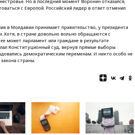
нестровье. Но в последний момент Воронин отказался,
вчера, 19:35
Памфилова
сообщила об омоложении
етоваться с Европой. Российский лидер в ответ отменил
партийных списков на выборах
в Госдуму
вчера, 19:25
Путин
ния в Молдавии принимает правительство, у президента
прокомментировал первый
. Хотя, в стране довольно вольно обращаются с
номер «Единой России» в
 ее может парламент или граждане в результате
бюллетене
елал Конституционный суд, вернув прямые выборы
вчера, 19:15
Путин обсудил с
радовались демократическим переменам. И никто особо не
Памфиловой подготовку к
закона страны.
единому дню голосования
вчера, 18:56
Wildberries
отрицает перенос основной
логистики за пределы России
вчера, 18:45
Крупнейший
склад маркетплейса Rozetka
сгорел под Киевом
вчера, 18:35
Джаред Лето
лишился роли в фильме
Барри Левинсона на фоне
обвинений в насилии