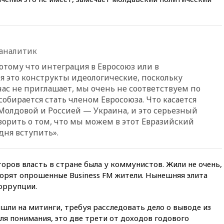
согласовал первый стандарт
исламского банкинга
вчера, 21:43
Организаторы
«Интервидения»
подтвердили, что конкурс
аналитик
пройдет в Саудовской Аравии
отому что интеграция в Евросоюз или в
вчера, 21:35
Машков: в РФ
я это конструкты идеологические, поскольку
подготовили концепцию
нас не приглашает, мы очень не соответствуем по
развития театрального
искусства до 2035 года
собирается стать членом Евросоюза. Что касается
Молдовой и Россией — Украина, и это серьезный
вчера, 21:21
Правительство
ворить о том, что мы можем в этот Евразийский
РФ разрешило продажу
бензина старых
дня вступить».
экологических классов
вчера, 21:15
Путин обсудил с
торов власть в стране была у коммунистов. Жили не очень,
Машковым 150-летие Союза
театральных деятелей
оворят опрошенные Business FM жители. Нынешняя элита
оррупции.
вчера, 20:47
Newsweek:
«взрывная» диарея охватила
47 из 50 штатов США
шли на митинги, требуя расследовать дело о выводе из
я понимания, это две трети от доходов годового
вчера, 20:35
ПВО за 12 часов