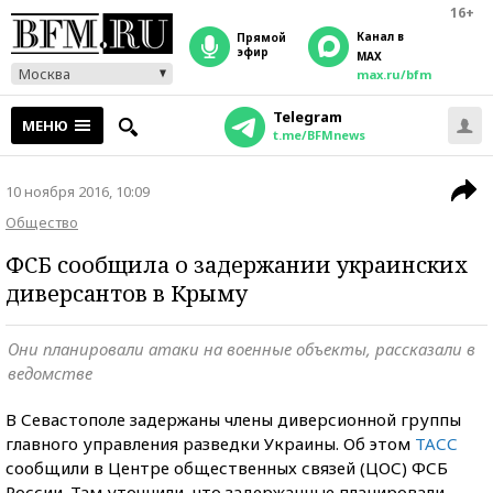
16+
Канал в
прямой
эфир
MAX
Москва
max.ru/bfm
Telegram
МЕНЮ
t.me/BFMnews
10 ноября 2016, 10:09
Общество
ФСБ сообщила о задержании украинских
диверсантов в Крыму
Они планировали атаки на военные объекты, рассказали в
ведомстве
В Севастополе задержаны члены диверсионной группы
главного управления разведки Украины. Об этом
ТАСС
сообщили в Центре общественных связей (ЦОС) ФСБ
России. Там уточнили, что задержанные планировали