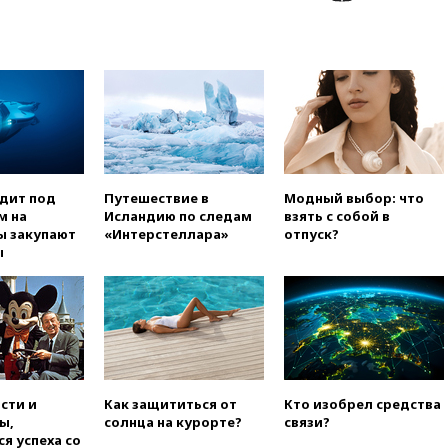
усилий против наркотрафика
05:30
ВМС Испании усилили
присутствие в Сеуте на фоне
миграционного кризиса
03:30
В Минстрое сравнили
качество жилья в Нью-Йорке и
России
02:30
Трамп попросил
отпустить его с круглого стола
одит под
Путешествие в
Модный выбор: что
в Госдепе, чтобы «вести
м на
Исландию по следам
взять с собой в
войну»
ы закупают
«Интерстеллара»
отпуск?
ы
01:35
Мигрант погиб при
попытке попасть из Марокко в
Сеуту на параплане
00:30
FT: ЕС не готов принять в
блок Украину из-за уровня
коррупции
вчера, 23:35
Лукашенко
сти и
Как защититься от
Кто изобрел средства
объяснил экономическую
ы,
солнца на курорте?
связи?
выгоду безвизового режима с
я успеха со
ЕС