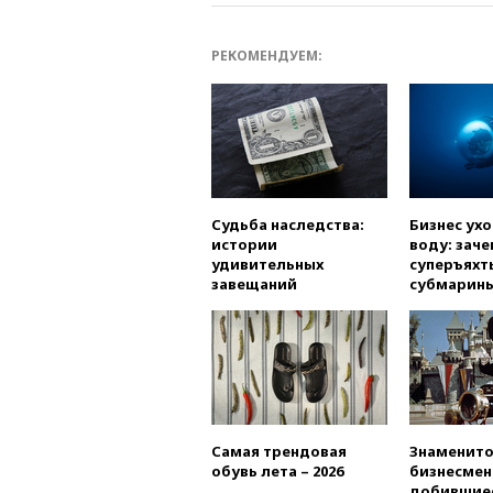
РЕКОМЕНДУЕМ:
Судьба наследства:
Бизнес ух
истории
воду: заче
удивительных
суперъяхт
завещаний
субмарин
Самая трендовая
Знаменито
обувь лета – 2026
бизнесмен
добившиес