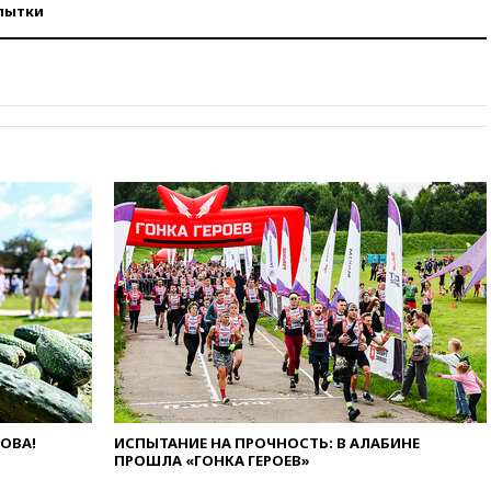
пытки
вчера, 22:59
На башню
ресторана «Армения» в
Москве вернут утраченную
скульптуру балерины
вчера, 22:45
Литовец
протаранил погранпункт при
попытке попасть в Россию
вчера, 22:28
Бессент
анонсировал скорое
соглашение о прекращении
огня США и Ирана
вчера, 22:15
Три человека
получили ножевые ранения
при нападении в Чехии
вчера, 22:00
Путин поручил
выделить средства на новые
РЛС для Белгородской
области
ЛОВА!
ИСПЫТАНИЕ НА ПРОЧНОСТЬ: В АЛАБИНЕ
вчера, 21:56
The Atlantic: Маск
ПРОШЛА «ГОНКА ГЕРОЕВ»
отказал Украине в