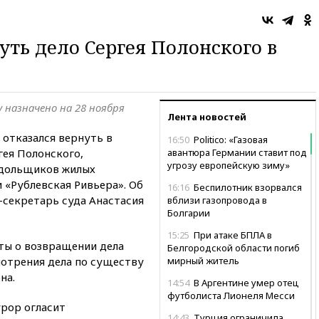
уть дело Сергея Полонского в
 назначено на 28 ноября
Лента новостей
 отказался вернуть в
16:50
Politico: «Газовая
гея Полонского,
авантюра Германии ставит под
угрозу европейскую зиму»
 дольщиков жилых
 «Рублевская Ривьера». Об
16:16
Беспилотник взорвался
-секретарь суда Анастасия
вблизи газопровода в
Болгарии
15:25
При атаке БПЛА в
ты о возвращении дела
Белгородской области погиб
мотрения дела по существу
мирный житель
на.
14:54
В Аргентине умер отец
футболиста Лионеля Месси
урор огласит
14:43
Турция ограничила