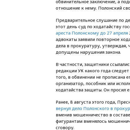
обвинительное заключение, а по
отношение к нему. Полонский сво
Предварительное слушание по дел
этот день суд по ходатайству го
ареста Полонскому до 27 апреля
адвокаты заявили повторное ход
дела в прокуратуру, утверждая, 
допущены нарушения закона.
В частности, защитники ссылались
редакции УК какого года следует
того, в обвинении не прописана е
организатор, пособник или испол
ходатайства защиты. Он просил е
Ранее, 8 августа этого года, Пр
вернул дело Полонского в проку
вменив мошенничество в составе о
фигурантам вменялось мошеннич
сговору.