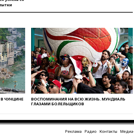
пытки
вчера, 20:35
Велосипедист
погиб при атаке FPV-дрона в
Белгородской области
вчера, 20:30
Лидию Невзорову
заочно арестовали по делу о
финансировании
экстремизма
вчера, 20:20
Суд США
постановил остановить
строительство бального зала в
Белом доме
вчера, 20:15
Сенат США
одобрил ужесточение
санкций против России и
Ирана
В ЧУНЦИНЕ
ВОСПОМИНАНИЯ НА ВСЮ ЖИЗНЬ. МУНДИАЛЬ
вчера, 20:00
СК возбудил дело
ГЛАЗАМИ БОЛЕЛЬЩИКОВ
против журналистки Катерины
Гордеевой о фейках о ВС
России
вчера, 19:45
ISU предоставил
Реклама
Радио
Контакты
Медиа-
нейтральный статус