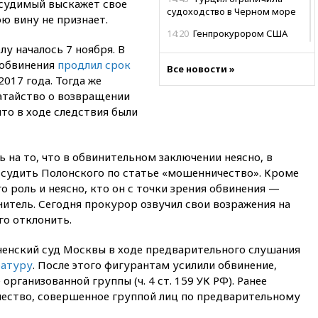
дсудимый выскажет свое
судоходство в Черном море
ю вину не признает.
14:20
Генпрокурором США
стал Тодд Бланш
у началось 7 ноября. В
собвинения
продлил срок
13:37
Пляжи Геленджика
Все новости »
2017 года. Тогда же
закрыты из-за опасности БПЛА
атайство о возвращении
13:03
Испания ввела
что в ходе следствия были
погранконтроль для
итальянских туристов
12:27
Возгорание на Ильском
 на то, что в обвинительном заключении неясно, в
НПЗ, вызванное атакой БПЛА,
 судить Полонского по статье «мошенничество». Кроме
потушили
го роль и неясно, кто он с точки зрения обвинения —
11:47
Суд оставил под
нитель. Сегодня прокурор озвучил свои возражения на
арестом Rolls-Royce блогера
го отклонить.
Лерчек
11:07
При столкновении
есненский суд Москвы в ходе предварительного слушания
катера и лодки под Самарой
ратуру
. После этого фигурантам усилили обвинение,
погибли два человека
рганизованной группы (ч. 4 ст. 159 УК РФ). Ранее
10:27
Движение по трассе
ество, совершенное группой лиц по предварительному
«Новороссия» восстановлено