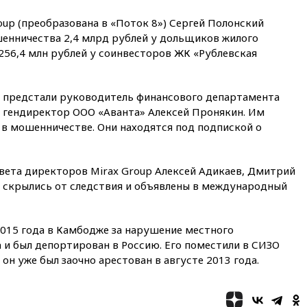
09:55
Силы ПВО перехватили
up (преобразована в «Поток 8») Сергей Полонский
за утро 85 БПЛА над
территорией РФ
енничества 2,4 млрд рублей у дольщиков жилого
256,4 млн рублей у соинвесторов ЖК «Рублевская
09:25
Ильский НПЗ на Кубани
загорелся после падения
обломков дрона
 предстали руководитель финансового департамента
08:57
Собянин сообщил о
и гендиректор ООО «Аванта» Алексей Пронякин. Им
девяти БПЛА, сбитых на
в мошенничестве. Они находятся под подпиской о
подлете к Москве
08:42
Силы ПВО сбили почти
400 БПЛА над российскими
овета директоров Mirax Group Алексей Адикаев, Дмитрий
регионами
 скрылись от следствия и объявлены в международный
08:16
Лукашенко призвал
белорусов покупать избы в
селах
2015 года в Камбодже за нарушение местного
07:30
Нигерия стала
 и был депортирован в Россию. Его поместили в СИЗО
крупнейшим поставщиком
он уже был заочно арестован в августе 2013 года.
авиатоплива в Европу
06:30
США и Колумбия
обсуждают координацию