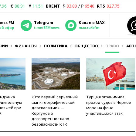
7.96
€
88.91
¥
11.51
BRENT
$
83.89
/ ₽
6540
RTS
827.75
ness FM
Telegram
Канал в MAX
ой эфир
t.me/BFMnews
max.ru/bfm
НИИ
ФИНАНСЫ
ПОЛИТИКА
ОБЩЕСТВО
ПРАВО
АВТ
енджика
«Это первый серьезный
Турция ограничила
удительную
шаг к географической
проход судов в Черное
пляжей при
деэскалации» —
море на фоне
А
Кортунов о
участившихся атак
договоренности по
безопасности КТК