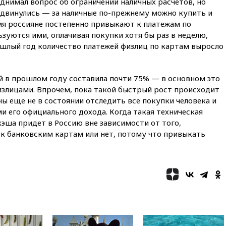
днимал вопрос об ограничении наличных расчетов, но
вчера, 19:58
В Госдуму будет
внесен законопроект об
одвинулись — за наличные по-прежнему можно купить и
отмене ЕГЭ
мя россияне постепенно привыкают к платежам по
зуются ими, оплачивая покупки хотя бы раз в неделю,
вчера, 19:50
Аэропорты Сочи и
Ярославля приостановили
ошлый год количество платежей физлиц по картам выросло
работу
вчера, 19:35
WP: Трамп
й в прошлом году составила почти 75% — в основном это
призвал доноров-
республиканцев поддержать
физлицами. Впрочем, пока такой быстрый рост происходит
Вэнса на выборах 2028 года
ны еще не в состоянии отследить все покупки человека и
и его официального дохода. Когда такая техническая
вчера, 19:20
Число ломбардов
в РФ превысило максимум
кэша придет в Россию вне зависимости от того,
2022 года
к банковским картам или нет, потому что привыкать
вчера, 19:15
Жуковский и
аэропорт Геленджика
возобновили работу
вчера, 19:00
Путин уточнил
порядок присвоения воинских
званий добровольцам
вчера, 18:50
Euractiv: восток
Финляндии приходит в упадок