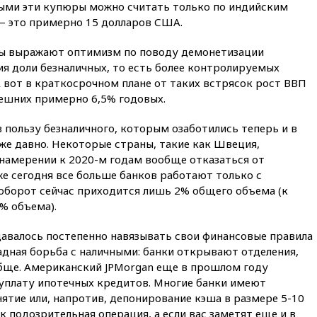
штурмовую дивизию
ыми эти купюры можно считать только по индийским
легендарной
— это примерно 15 долларов США.
вчера, 22:15
Путин заслушал
ты выражают оптимизм по поводу демонетизации
доклад о ситуации на
добропольском направлении
я доли безналичных, то есть более контролируемых
 вот в краткосрочном плане от таких встрясок рост ВВП
вчера, 21:58
Генпрокуратура
ешних примерно 6,5% годовых.
признала нежелательным в
РФ американский Human
Rights Foundation
пользу безналичного, которым озаботились теперь и в
уже давно. Некоторые страны, такие как Швеция,
вчера, 21:35
«Аэрофлот»
 намерении к 2020-м годам вообще отказаться от
отменяет часть рейсов в Сочи
и Геленджик
же сегодня все больше банков работают только с
 оборот сейчас приходится лишь 2% общего объема (к
вчера, 21:25
Руслан Терновой
% объема).
выиграл золото чемпионата
Европы в прыжках с 10-
метровой вышки
давалось постепенно навязывать свои финансовые правила
адная борьба с наличными: банки открывают отделения,
вчера, 21:10
РФ не получала
бще. Американский JPMorgan еще в прошлом году
обращений о прекращении
концессии строительства ж/д
 уплату ипотечных кредитов. Многие банки имеют
в Армении
ятие или, напротив, депонирование кэша в размере 5-10
к подозрительная операция, а если вас заметят еще и в
вчера, 21:00
В России вновь