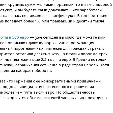
обсуждают эксперимент по
ении крупных сумм мелкими порциями, то к вам с высокой
онлайн-продаже алкоголя
стуют, и вы будете сами доказывать, что заработали
ства на вас, не докажете — конфискуют. В год под такие
вчера, 20:45
Матвиенко:
россиянам могут
е попадает более 1,6 млн транзакций и десятки тысяч
рекомендовать не посещать
Армению
оты в 500 евро
— уже сегодня вы мало где можете ими
вчера, 20:35
ПВО за день
сбила еще 281 украинский
х не принимают даже купюры в 200 евро. Франция
беспилотник над Россией
льный порог наличных платежей для граждан страны с
уристов оставили десять тысяч), в Италии порог до трех
вчера, 20:27
Ямпольская
призвала оптимизировать
личные платежи выше 2,5 тысячи евро. В Греции потолок
олимпиады для поступления в
 тысячи, ограничения есть еще в ряде стран Европы. Хотя
вузы
нденция набирает обороты.
вчера, 20:15
Минтранс
предложил оплачивать
зве что Германия с ее консервативными привычками.
защиту дорог от БПЛА из
ародовал инициативу постепенного ограничения
средств на ремонт
не более чем пять тысяч евро. Но общественность
вчера, 20:00
Зеленский 8
Г сегодня 79% объема платежей частных лиц проходят в
августа посетит Сербию с
официальным визитом