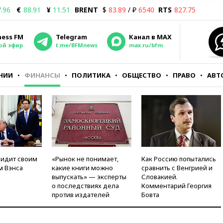
.96
€
88.91
¥
11.51
BRENT
$
83.89
/ ₽
6540
RTS
827.75
ness FM
Telegram
Канал в MAX
ой эфир
t.me/BFMnews
max.ru/bfm
НИИ
ФИНАНСЫ
ПОЛИТИКА
ОБЩЕСТВО
ПРАВО
АВТ
видит своим
«Рынок не понимает,
Как Россию попытались
м Вэнса
какие книги можно
сравнить с Венгрией и
выпускать» — эксперты
Словакией.
о последствиях дела
Комментарий Георгия
против издателей
Бовта