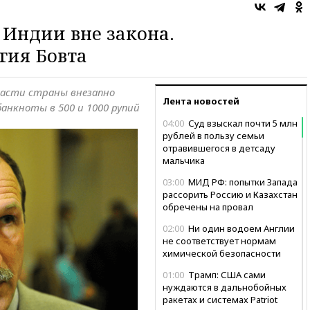
Индии вне закона.
гия Бовта
ласти страны внезапно
Лента новостей
анкноты в 500 и 1000 рупий
04:00
Суд взыскал почти 5 млн
рублей в пользу семьи
отравившегося в детсаду
мальчика
03:00
МИД РФ: попытки Запада
рассорить Россию и Казахстан
обречены на провал
02:00
Ни один водоем Англии
не соответствует нормам
химической безопасности
01:00
Трамп: США сами
нуждаются в дальнобойных
ракетах и системах Patriot