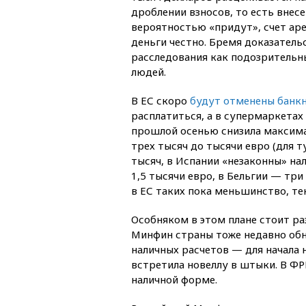
дроблении взносов, то есть внес
вероятностью «придут», счет аре
деньги честно. Бремя доказатель
расследования как подозрительны
людей.
В ЕС скоро
будут отменены банкн
расплатиться, а в супермаркета
прошлой осенью снизила максима
трех тысяч до тысячи евро (для т
тысяч, в Испании «незаконны» на
1,5 тысячи евро, в Бельгии — три
в ЕС таких пока меньшинство, те
Особняком в этом плане стоит ра
Минфин страны тоже недавно обн
наличных расчетов — для начала 
встретила новеллу в штыки. В ФР
наличной форме.