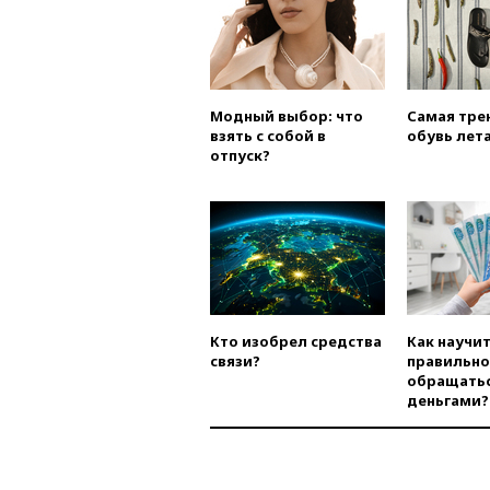
Модный выбор: что
Самая тре
взять с собой в
обувь лета
отпуск?
Кто изобрел средства
Как научи
связи?
правильно
обращатьс
деньгами?