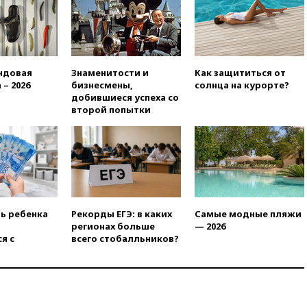
без российских туристов
вчера, 18:35
В Жуковском и
аэропорту Геленджика
введены ограничения
ндовая
Знаменитости и
Как защититься от
вчера, 18:21
Зюганов
 – 2026
бизнесмены,
солнца на курорте?
присоединился к критике
добившиеся успеха со
«Яблока»
второй попытки
вчера, 18:15
Четыре человека
пострадали при атаках ВСУ на
Белгородскую область
вчера, 18:00
Совет мира
выбрал подрядчика для
строительства военной базы в
Газе
ть ребенка
Рекорды ЕГЭ: в каких
Самые модные пляжи
вчера, 17:50
Миронов призвал
регионах больше
— 2026
снять «Яблоко» с выборов в
я с
всего стобалльников?
Госдуму
вчера, 17:45
Правительство
получит «золотую акцию» в
управлении аэропортом