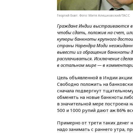
Георгий Бовт. Фото: Митя Алешковский/ТАСС
Граждане Индии выстраиваются в 
чтобы сдать, положив на счет, ил
купюры банкноты крупного досто
страны Нарендра Моди неожиданно
вывести из обращения банкноты д
расплачиваться. Исключение сдела
в остальном мире — в комментари
Цель объявленной в Индии акции 
Свободно положить на банковски
сначала подвергнут тщательном
обменять на новые банкноты либ
в значительной мере построена н
500 и 1000 рупий дают аж 86% вс
Примерно от трети таких денег н
надо занимать с раннего утра, пр