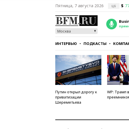
Пятница, 7 августа 2026
$
77
ЦБ
Busi
прям
Москва
ИНТЕРВЬЮ
ПОДКАСТЫ
КОМПА
СТИЛЬ
ТЕСТЫ
Путин открыл дорогу к
WP: Трамп 
приватизации
преемнико
Шереметьева