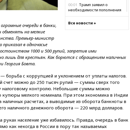
00:01
Трамп заявил о
необходимости пополнения
арсенала США
Все новости »
вчера, 23:28
Слуцкий призвал
огромные очереди в банки,
признать «Яблоко»
и обменять на мелкие
нежелательной организацией
инства. Премьер-министр
вчера, 23:15
В Смоленске
 приказал в одночасье
ребенок и женщина погибли
остоинством 1000 и 500 рупий, запретив ими
при падении деревьев во
но лишь для крестьян. Как борются с обращением наличных
время урагана
и Георгия Бовта.
вчера, 22:55
В Москве в
пятницу ожидаются ливни
— борьба с коррупцией и уклонением от уплаты налогов.
й счет можно до 250 тысяч рупий — суммы сверх того
вчера, 22:35
Винисиус
продлил контракт с «Реалом»
у налоговому контролю. Небольшие суммы можно
до 2032 года
о купюры мелкого номинала. При этом экономика в Индии
а наличных расчетах, а выводимые из оборота банкноты в
вчера, 22:28
Отказаться от
российского гражданства
его наличного денежного оборота — 220 млрд долларов.
станет значительно дороже
а руках население уже избавилось. Правда, очередь в банк
вчера, 22:20
Путин назвал 76-ю
ямо как некогда в России в пору так называемых
гвардейскую десантно-