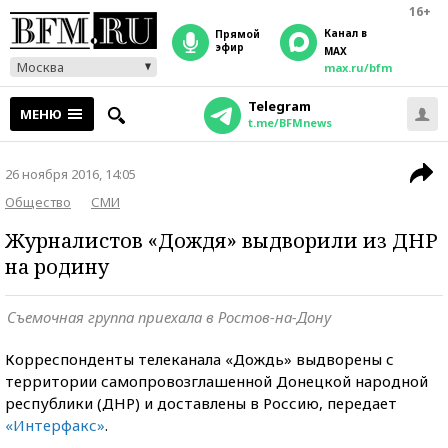
16+
Канал в
прямой
эфир
MAX
Москва
max.ru/bfm
Telegram
МЕНЮ
t.me/BFMnews
26 ноября 2016, 14:05
Общество
СМИ
Журналистов «Дождя» выдворили из ДНР
на родину
Съемочная группа приехала в Ростов-на-Дону
Корреспонденты телеканала «Дождь» выдворены с
территории самопровозглашенной Донецкой народной
республики (ДНР) и доставлены в Россию, передает
«Интерфакс»
.