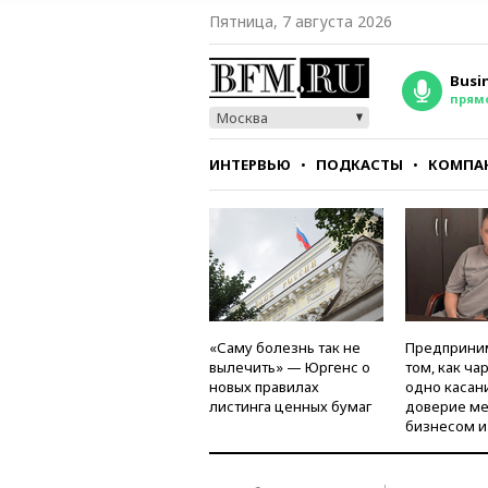
Пятница, 7 августа 2026
Busi
прям
Москва
ИНТЕРВЬЮ
ПОДКАСТЫ
КОМПА
СТИЛЬ
ТЕСТЫ
«Саму болезнь так не
Предприни
вылечить» — Юргенс о
том, как ча
новых правилах
одно касан
листинга ценных бумаг
доверие м
бизнесом и