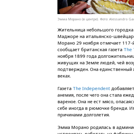
Эмма Морано (в центре). Фото: Alessandro Ga
Жительница небольшого городка н
Маджоре на итальянско-швейцар
Морано 29 ноября отмечает 117-й
сообщает британская газета
The 
ноября 1899 года долгожительни
живущих на Земле людей, чей во
подтвержден. Она единственный жи
веках.
Газета
The Independent
добавляет
анемия, после чего она стала еж
вареное. Она не ест мясо, опасая
себе иногда в рюмочке бренди. И
причинами долголетия.
Эмма Морано родилась в админис
устроилась работать на фабрику, 