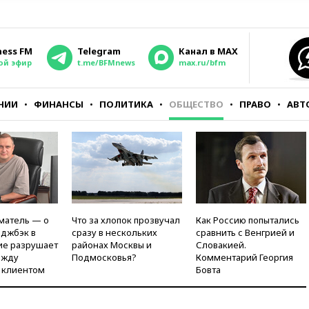
ness FM
Telegram
Канал в MAX
ой эфир
t.me/BFMnews
max.ru/bfm
НИИ
ФИНАНСЫ
ПОЛИТИКА
ОБЩЕСТВО
ПРАВО
АВТ
матель — о
Что за хлопок прозвучал
Как Россию попытались
рджбэк в
сразу в нескольких
сравнить с Венгрией и
ие разрушает
районах Москвы и
Словакией.
ежду
Подмосковья?
Комментарий Георгия
 клиентом
Бовта