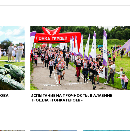
обмена криптовалюты в
«Москве-Сити»
10:13
Минтранс предлагает
тратить средства дорожных
фондов на защиту трасс от
БПЛА
09:56
Хакеры нашли
документы об ударах ВСУ по
нефтяным терминалам в
России
09:49
WSJ: Трамп «сходит с
ума» из-за сообщений в СМИ
об истощении боеприпасов у
США
09:36
Исландия и Черногория
ЛОВА!
ИСПЫТАНИЕ НА ПРОЧНОСТЬ: В АЛАБИНЕ
в 2028 году могут войти в
ПРОШЛА «ГОНКА ГЕРОЕВ»
состав Евросоюза
09:18
Пашинян сообщил о
приверженности Армении
основополагающим
принципам ЕАЭС