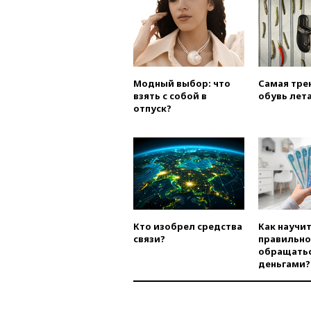
Модный выбор: что
Самая тре
взять с собой в
обувь лета
отпуск?
Кто изобрел средства
Как научи
связи?
правильно
обращатьс
деньгами?