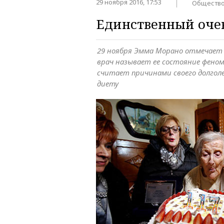
29 ноября 2016, 17:53
Обществ
Единственный очев
29 ноября Эмма Морано отмечает 1
врач называет ее состояние фено
считает причинами своего долгол
диету