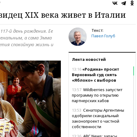
о
идец XIX века живет в Италии
Текст:
17-й день рождения. Ее
Павел Голуб
менальным, а сама Эмма
етия спокойную жизнь и
Лента новостей
13:16
«Родина» просит
Верховный суд снять
«Яблоко» с выборов
13:57
Wildberries запустит
программу по открытию
партнерских хабов
13:53
Сенаторы Аргентины
одобрили скандальный
законопроект о частной
собственности
13:36
ABC News: запасы