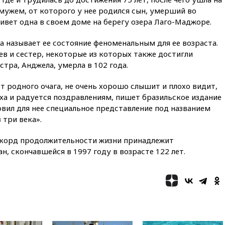
 мужем, от которого у нее родился сын, умерший во
12:15
Минцифры РФ не
планирует вводить
живет одна в своем доме на берегу озера Лаго-Маджоре.
ограничения на доступ детей
в соцсети
 называет ее состояние феноменальным для ее возраста.
в и сестер, некоторые из которых также достигли
11:58
Резаи: Иран не допустит
открытия второго маршрута в
стра, Анджела, умерла в 102 года.
Ормузском проливе
 родного очага, не очень хорошо слышит и плохо видит,
11:48
Жители Москвы и
ха и радуется поздравлениям, пишет бразильское издание
Подмосковья сообщили о
громких взрывах
овил для нее специальное представление под названием
 три века».
11:41
ТПП предлагает
изменить процедуру
екорд продолжительности жизни принадлежит
банкротства для
пострадавших от атак БПЛА
, скончавшейся в 1997 году в возрасте 122 лет.
продавцов
11:38
Шадаев исключил
запуск мессенджера на
«Госуслугах»
11:22
При стрельбе в школе в
Таиланде погибли пять
человек