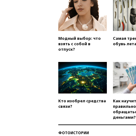
Модный выбор: что
Самая тре
взять с собой в
обувь лета
отпуск?
Кто изобрел средства
Как научи
связи?
правильно
обращатьс
деньгами?
ФОТОИСТОРИИ