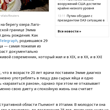
вооружений США достигли
крайне низкого уровня
13:11
Путин обсудил с
rofalo/Reuters
президентом ОАЭ ситуацию в
а берегу озера Лаго-
Персидском заливе и на
Украине
ской границе Эмма
Все новости »
 день рождения. Как
13:09
Суд обязал москвичку
Telegraph
, родившаяся 29
выселить из квартиры
крокодила, лису и других
ца — самая пожилая из
животных
зраст документально
вой современник, который жил и в XIX, и в ХХ, и в XXI
12:51
Россия планирует
запустить групповые
безвизовые турпоездки для
Вьетнама
, что в возрасте 20 лет врачи поставили Эмме диагноз
едневно употреблять в пищу два сырых яйца и одно
12:36
Экспорт растворимого
кофе из России достиг
сь «заразиться раком», однако при этом не отказывает
рекордных показателей
менно свою диету и спокойную жизнь она считает
12:30
Российские войска
взяли под контроль село
Анискино в Харьковской
тративной области Пьемонт в Италии. В молодости она
области
где и трудилась до достижения 75 лет, после чего ушла на