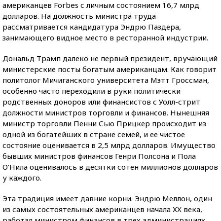
американцев Forbes с личным состоянием 16,7 млрд
долларов. На должность министра труда
рассматривается кандидатура Эндрю Паздера,
занимающего видное место в ресторанной индустрии.
Дональд Трамп далеко не первый президент, вручающий
министерские посты богатым американцам. Как говорит
политолог Мичиганского университета Мэтт Гроссман,
особенно часто переходили в руки политически
родственных доноров или финансистов с Уолл-стрит
должности министров торговли и финансов. Нынешняя
министр торговли Пенни Сью Прицкер происходит из
одной из богатейших в стране семей, и ее чистое
состояние оценивается в 2,5 млрд долларов. Имущество
бывших министров финансов Генри Полсона и Пола
О’Нила оценивалось в десятки сотен миллионов долларов
у каждого.
Эта традиция имеет давние корни. Эндрю Меллон, один
из самых состоятельных американцев начала ХХ века,
работал министром финансов в трех администрациях.