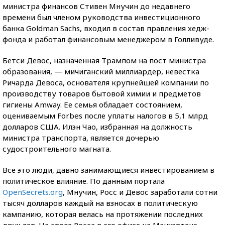
министра финансов Стивен Мнучин до недавнего
времени был членом руководства инвестиционного
банка Goldman Sachs, входил в состав правления хедж-
фонда и работал финансовым менеджером в Голливуде.
Бетси Девос, назначенная Трампом на пост министра
образования, — мичиганский миллиардер, невестка
Ричарда Девоса, основателя крупнейшей компании по
производству товаров бытовой химии и предметов
гигиены Amway. Ее семья обладает состоянием,
оцениваемым Forbes после уплаты налогов в 5,1 млрд
долларов США. Илэн Чао, избранная на должность
министра транспорта, является дочерью
судостроительного магната.
Все это люди, давно занимающиеся инвестированием в
политическое влияние. По данным портала
OpenSecrets.org
, Мнучин, Росс и Девос заработали сотни
тысяч долларов каждый на взносах в политическую
кампанию, которая велась на протяжении последних
двух лет. На столе Росса в его офисе на Манхэттене