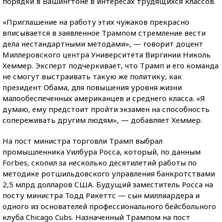
порядки в Вашингтоне в интересах трудящихся классов.
«Приглашение на работу этих чужаков прекрасно
вписывается в заявленное Трампом стремление вести
дела нестандартными методами», — говорит доцент
Миллеровского центра Университета Виргинии Николь
Хеммер. Эксперт подчеркивает, что Трамп и его команда
не смогут выстраивать такую же политику, как
президент Обама, для повышения уровня жизни
малообеспеченных американцев и среднего класса. «Я
думаю, ему предстоит пройти экзамен на способность
сопереживать другим людям», — добавляет Хеммер.
На пост министра торговли Трамп выбрал
промышленника Уилбура Росса, который, по данным
Forbes, скопил за несколько десятилетий работы по
методике ротшильдовского управления банкротствами
2,5 млрд долларов США. Будущий заместитель Росса на
посту министра Тодд Рикеттс — сын миллиардера и
одного из основателей профессионального бейсбольного
клуба Chicago Cubs. Назначенный Трампом на пост