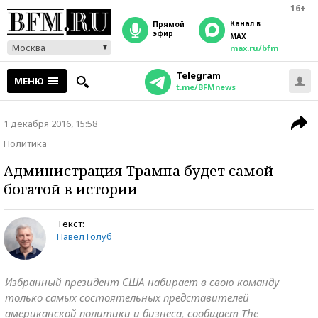
16+
Канал в
прямой
эфир
MAX
Москва
max.ru/bfm
Telegram
МЕНЮ
t.me/BFMnews
1 декабря 2016, 15:58
Политика
Администрация Трампа будет самой
богатой в истории
Текст:
Павел Голуб
Избранный президент США набирает в свою команду
только самых состоятельных представителей
американской политики и бизнеса, сообщает The