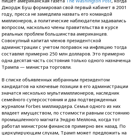
пишет американская газета
The Washington Post
, когда
Джордж Буш формировал свой первый кабинет в 2001
году, пресса не замедлила назвать его командой
миллионеров, а политические наблюдатели задавались
вопросом, насколько члены правительства в курсе
реальных проблем большинства американцев.
Совокупный капитал членов президентской
администрации с учетом поправок на инфляцию тогда
составлял примерно 250 млн долларов. Это примерно
одна десятая часть состояния только одного назначенца
Трампа — министра торговли.
В списке объявленных избранным президентом
кандидатов на ключевые позиции в его администрации
значатся несколько мультимиллионеров, наследник
семейного суперсостояния и два подтвержденных
журналом Forbes миллиардера. Семья одного из них
владеет имуществом, по стоимости равным состоянию
промышленного магната Эндрю Меллона, когда тот
работал министром финансов примерно век назад. По
циркулирующим слухам, Трамп может предложить на