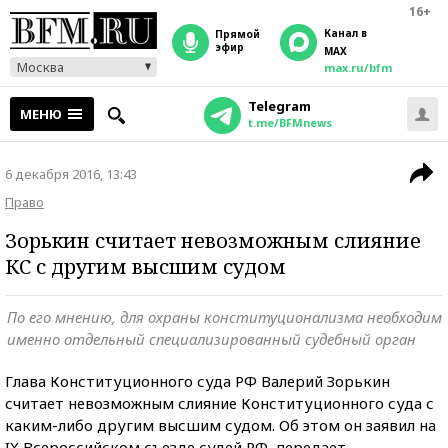
16+
Канал в
прямой
эфир
MAX
Москва
max.ru/bfm
Telegram
МЕНЮ
t.me/BFMnews
6 декабря 2016, 13:43
Право
Зорькин считает невозможным слияние
КС с другим высшим судом
По его мнению, для охраны конституционализма необходим
именно отдельный специализированный судебный орган
Глава Конституционного суда РФ Валерий Зорькин
считает невозможным слияние Конституционного суда с
каким-либо другим высшим судом. Об этом он заявил на
IX Всероссийском съезде судей РФ, передает