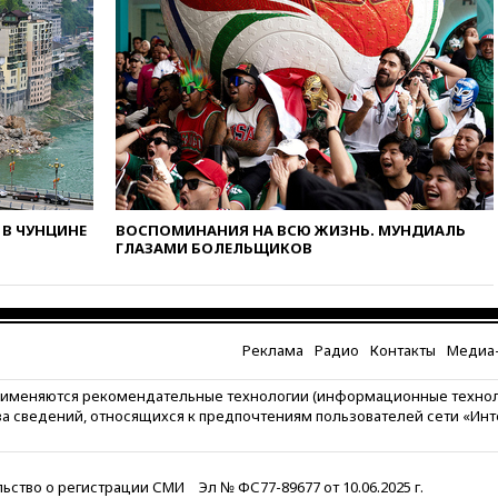
12:15
Минцифры РФ не
планирует вводить
ограничения на доступ детей
в соцсети
11:58
Резаи: Иран не допустит
открытия второго маршрута в
Ормузском проливе
11:48
Жители Москвы и
Подмосковья сообщили о
В ЧУНЦИНЕ
ВОСПОМИНАНИЯ НА ВСЮ ЖИЗНЬ. МУНДИАЛЬ
громких взрывах
ГЛАЗАМИ БОЛЕЛЬЩИКОВ
11:41
ТПП предлагает
изменить процедуру
банкротства для
пострадавших от атак БПЛА
Реклама
Радио
Контакты
Медиа-
продавцов
11:38
Шадаев исключил
рименяются рекомендательные технологии (информационные техно
запуск мессенджера на
за сведений, относящихся к предпочтениям пользователей сети «Ин
«Госуслугах»
11:22
При стрельбе в школе в
Таиланде погибли пять
ьство о регистрации СМИ
Эл № ФС77-89677 от 10.06.2025 г.