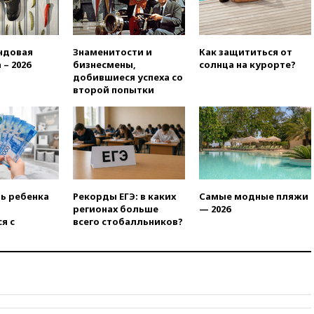
день
16:00
Создатели пирамиды
АФК «Наследие» получили от
ндовая
Знаменитости и
Как защититься от
шести до 12 лет колонии
 – 2026
бизнесмены,
солнца на курорте?
15:45
Верховный суд 10
добившиеся успеха со
августа рассмотрит иск о
второй попытки
снятии «Яблока» с выборов
15:35
Четыре человека
пострадали при пожаре на
складе с красками в Брянске
15:15
«Аэрофлот» с 1 октября
возобновит ежедневные
рейсы в Абу-Даби
ть ребенка
Рекорды ЕГЭ: в каких
Самые модные пляжи
регионах больше
— 2026
14:52
Турция, Саудовская
я с
всего стобалльников?
Аравия и Пакистан
объединились в военный
альянс
14:39
Экс-издатель Popcorn
Books получил условный срок
по делу о пропаганде ЛГБТ