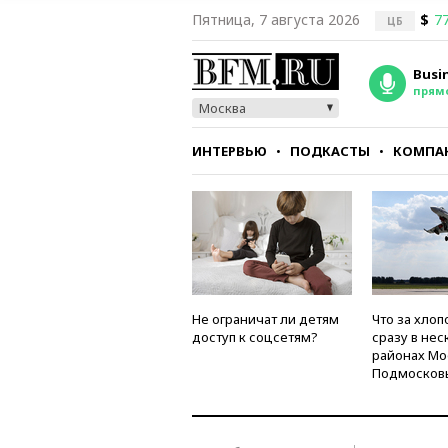
Пятница, 7 августа 2026
$
77
ЦБ
Busi
прям
Москва
ИНТЕРВЬЮ
ПОДКАСТЫ
КОМПА
СТИЛЬ
ТЕСТЫ
Не ограничат ли детям
Что за хлоп
доступ к соцсетям?
сразу в нес
районах Мо
Подмосков