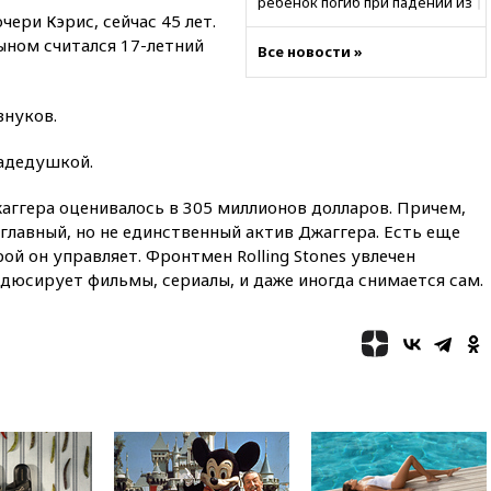
ребенок погиб при падении из
ери Кэрис, сейчас 45 лет.
окна 10-го этажа
ном считался 17-летний
Все новости »
17:17
Bloomberg:
киберкомандование США
расследует серию
внуков.
самоубийств своих служащих
17:00
Сняты ограничения на
радедушкой.
полеты в аэропорту
Геленджика
аггера оценивалось в 305 миллионов долларов. Причем,
16:50
В Братиславе загорелся
 главный, но не единственный актив Джаггера. Есть еще
крупнейший НПЗ Slovnaft
рой он управляет. Фронтмен Rolling Stones увлечен
16:45
«Яблоко» подаст иск к
дюсирует фильмы, сериалы, и даже иногда снимается сам.
депутату Госдумы Алексею
Журавлеву
16:35
Мельникова и еще
шесть гимнастов сборной
России не получили визы на
ЧЕ
16:16
Движение по
Крымскому мосту
перекрывали второй раз за