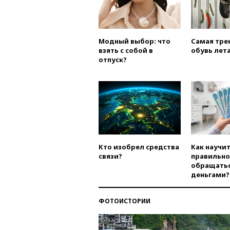
Модный выбор: что
Самая тре
взять с собой в
обувь лета
отпуск?
Кто изобрел средства
Как научи
связи?
правильно
обращатьс
деньгами?
ФОТОИСТОРИИ