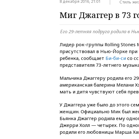
8 декабря 2016, 21:01
Стиль жи
Миг Джаггер в 73 г
Его 29-летняя подруга родила в Нь
Лидер рок-группы Rolling Stones
присутствовал в Нью-Йорке при 
ребенка, сообщает
Би-би-си
со сс
представителя 73-летнего музык
Мальчика Джаггеру родила его 29
американская балерина Мелани Х
мать и дитя чувствуют себя прев
У Джаггера уже было до этого се
женщин. Официально Мик был же
Бьянка Джаггер родила ему одно
Джерри Холл — четырех. По одно
родили его любовницы Марша Хан