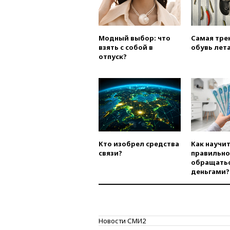
Модный выбор: что
Самая тре
взять с собой в
обувь лета
отпуск?
Кто изобрел средства
Как научи
связи?
правильно
обращатьс
деньгами?
Новости СМИ2