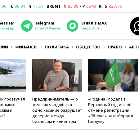
.96
€
88.91
¥
11.51
BRENT
$
83.89
/ ₽
6540
RTS
827.75
ness FM
Telegram
Канал в MAX
ой эфир
t.me/BFMnews
max.ru/bfm
НИИ
ФИНАНСЫ
ПОЛИТИКА
ОБЩЕСТВО
ПРАВО
АВТ
ок прозвучал
Предприниматель — о
«Родина» подала в
кольких
том, как чарджбэк в
Верховный суд иск об
сквы и
одно касание разрушает
отмене регистрации
ья?
доверие между
«Яблока» на выборах в
бизнесом и клиентом
Госдуму