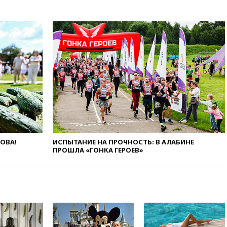
14:34
Минпромторг не
намерен сокращать перечень
товаров для параллельного
импорта
14:14
Роспотребнадзор
одобрил открытие сезона на
105 пляжах в Анапе
14:09
Глава Тувы включил
сенатора Нарусову в список
кандидатов в Совфед
13:57
Wildberries запустит
программу по открытию
партнерских хабов
ЛОВА!
ИСПЫТАНИЕ НА ПРОЧНОСТЬ: В АЛАБИНЕ
ПРОШЛА «ГОНКА ГЕРОЕВ»
13:53
Сенаторы Аргентины
одобрили скандальный
законопроект о частной
собственности
13:36
ABC News: запасы
вооружений США достигли
крайне низкого уровня