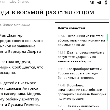
зни
Шоу-бизнес
ода в восьмой раз стал отцом
ю-Йорке мальчика
Лента новостей
 Мик Джаггер
18:47
Школьники из РФ стали
родах своего восьмого
абсолютными чемпионами на
олимпиаде по ИИ
ылкой на заявление
анта Бернарда Доэрти.
18:39
Два человека погибли в
результате удара ВСУ по
многоэтажке в Керчи
-летняя подруга,
эмрик. Сообщается, что
18:18
Товарооборот Китая и
осходно.
России вырос в этом году
более чем на четверть
мь детей от четырех
17:48
Bloomberg:
нат дважды. Актриса
авиакомпании США обязали
го наследника. Модель
проверить самолеты Boeing на
наличие трещин
му ребенку Джаггеру
т и Лусиана Гименес.
17:35
В Казани пятилетний