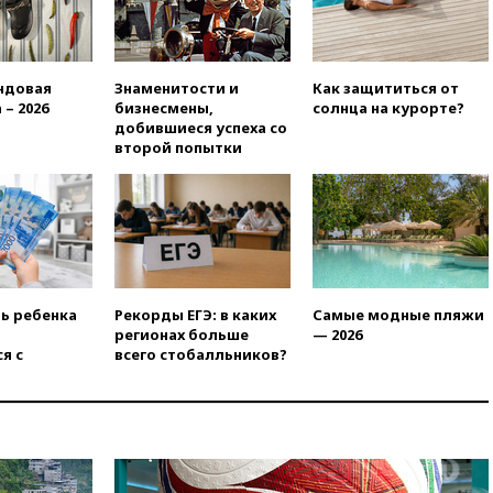
13:16
«Родина» просит
Верховный суд снять «Яблоко»
с выборов
13:11
Путин обсудил с
ндовая
Знаменитости и
Как защититься от
президентом ОАЭ ситуацию в
 – 2026
бизнесмены,
солнца на курорте?
Персидском заливе и на
добившиеся успеха со
Украине
второй попытки
13:09
Суд обязал москвичку
выселить из квартиры
крокодила, лису и других
животных
12:51
Россия планирует
запустить групповые
безвизовые турпоездки для
ть ребенка
Рекорды ЕГЭ: в каких
Самые модные пляжи
Вьетнама
регионах больше
— 2026
я с
всего стобалльников?
12:36
Экспорт растворимого
кофе из России достиг
рекордных показателей
12:30
Российские войска
взяли под контроль село
Анискино в Харьковской
области