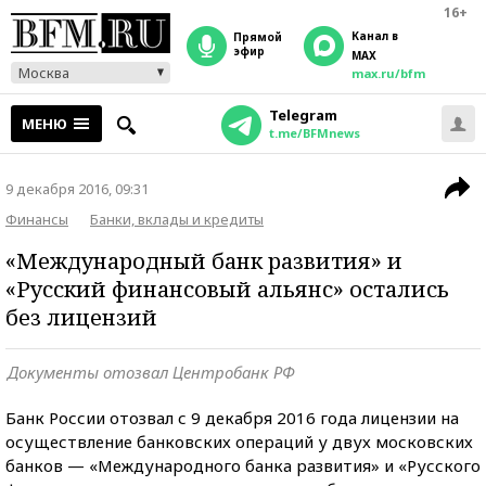
16+
Канал в
прямой
эфир
MAX
Москва
max.ru/bfm
Telegram
МЕНЮ
t.me/BFMnews
9 декабря 2016, 09:31
Финансы
Банки, вклады и кредиты
«Международный банк развития» и
«Русский финансовый альянс» остались
без лицензий
Документы отозвал Центробанк РФ
Банк России отозвал с 9 декабря 2016 года лицензии на
осуществление банковских операций у двух московских
банков — «Международного банка развития» и «Русского