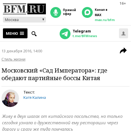
16+
Канал в
прямой
эфир
MAX
Москва
max.ru/bfm
Telegram
МЕНЮ
t.me/BFMnews
13 декабря 2016, 14:00
Стиль жизни
Московский «Сад Императора»: где
обедают партийные боссы Китая
Текст:
Катя Калина
Живу в двух шагах от китайского посольства, но только
сегодня узнала о дружественной ему ресторации через
дорогу и сразу же туда помчалась