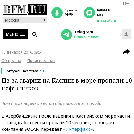
16+
Канал в
прямой
эфир
MAX
Москва
max.ru/bfm
Telegram
МЕНЮ
t.me/BFMnews
15 декабря 2016, 09:51
Общество
Происшествия
Актуальная тема:
ЧП
Из-за аварии на Каспии в море пропали 10
нефтяников
Там после порыва ветра обрушилась эстакада
В Азербайджане после падения в Каспийском море части
эстакады без вести пропали 10 человек, сообщает
компания SOCAR, передает
«Интерфакс»
.