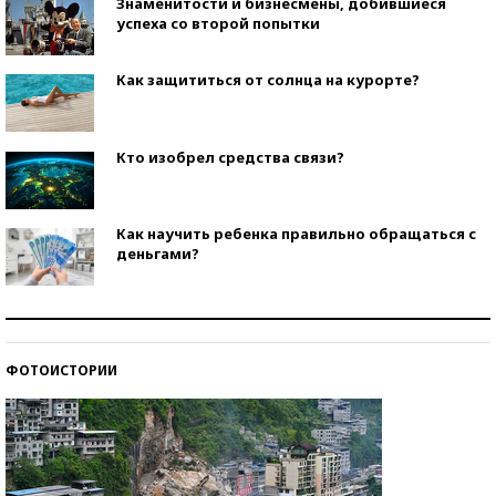
Знаменитости и бизнесмены, добившиеся
успеха со второй попытки
Как защититься от солнца на курорте?
Кто изобрел средства связи?
Как научить ребенка правильно обращаться с
деньгами?
Рекорды ЕГЭ: в каких регионах больше всего
стобалльников?
ФОТОИСТОРИИ
Самые модные пляжи — 2026