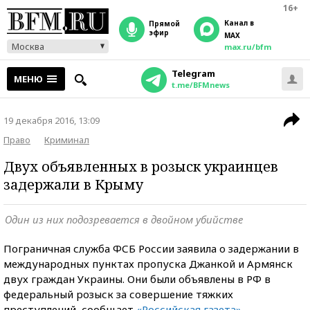
16+
Канал в
прямой
эфир
MAX
Москва
max.ru/bfm
Telegram
МЕНЮ
t.me/BFMnews
19 декабря 2016, 13:09
Право
Криминал
Двух объявленных в розыск украинцев
задержали в Крыму
Один из них подозревается в двойном убийстве
Пограничная служба ФСБ России заявила о задержании в
международных пунктах пропуска Джанкой и Армянск
двух граждан Украины. Они были объявлены в РФ в
федеральный розыск за совершение тяжких
преступлений, сообщает
«Российская газета»
.