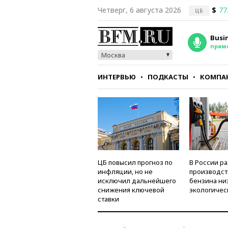
Четверг, 6 августа 2026
$
77
ЦБ
Busi
прям
Москва
ИНТЕРВЬЮ
ПОДКАСТЫ
КОМПА
СТИЛЬ
ТЕСТЫ
ЦБ повысил прогноз по
В России р
инфляции, но не
производст
исключил дальнейшего
бензина ни
снижения ключевой
экологичес
ставки