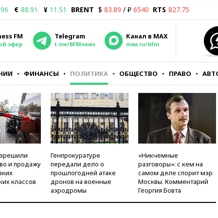
.96
€
88.91
¥
11.51
BRENT
$
83.89
/ ₽
6540
RTS
827.75
ness FM
Telegram
Канал в MAX
ой эфир
t.me/BFMnews
max.ru/bfm
НИИ
ФИНАНСЫ
ПОЛИТИКА
ОБЩЕСТВО
ПРАВО
АВТ
азрешили
Генпрокуратуре
«Никчемные
во и продажу
передали дело о
разговоры»: с кем на
зких
прошлогодней атаке
самом деле спорит мэр
ких классов
дронов на военные
Москвы. Комментарий
аэродромы
Георгия Бовта