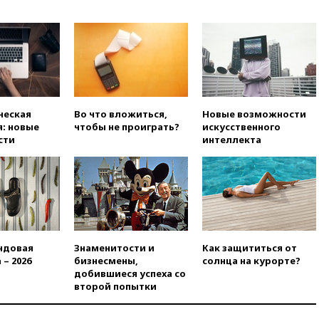
разгромил «Оренбург» в
Кубке России
вчера, 23:00
Пост Дмитриева в
X о миграционном кризисе в
Сеуте набрал миллион
просмотров
вчера, 22:49
Минпромторг:
ческая
Во что вложиться,
Новые возможности
банкротство «Кванта» не
: новые
чтобы не проиграть?
искусственного
означает прекращения
сти
интеллекта
производства телевизоров в
РФ
вчера, 22:35
Семь грузовых
вагонов сошли с рельсов в
Оренбургской области
вчера, 22:22
Минфин: в июле
выросли нефтегазовые
ндовая
Знаменитости и
Как защититься от
доходы российского бюджета
 – 2026
бизнесмены,
солнца на курорте?
добившиеся успеха со
вчера, 22:15
Аксаков: ЦБ
второй попытки
согласовал первый стандарт
исламского банкинга