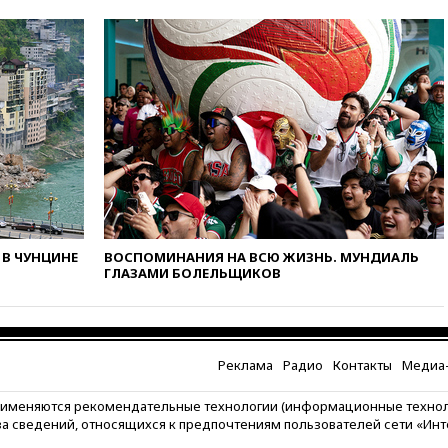
в Госдуму
вчера, 19:25
Путин
прокомментировал первый
номер «Единой России» в
бюллетене
вчера, 19:15
Путин обсудил с
Памфиловой подготовку к
единому дню голосования
вчера, 18:56
Wildberries
отрицает перенос основной
логистики за пределы России
В ЧУНЦИНЕ
ВОСПОМИНАНИЯ НА ВСЮ ЖИЗНЬ. МУНДИАЛЬ
вчера, 18:45
Крупнейший
ГЛАЗАМИ БОЛЕЛЬЩИКОВ
склад маркетплейса Rozetka
сгорел под Киевом
вчера, 18:35
Джаред Лето
лишился роли в фильме
Барри Левинсона на фоне
Реклама
Радио
Контакты
Медиа-
обвинений в насилии
рименяются рекомендательные технологии (информационные техно
вчера, 18:28
Выборы ректора
за сведений, относящихся к предпочтениям пользователей сети «Ин
ГИТИСа перенесены на «после
1 ноября»