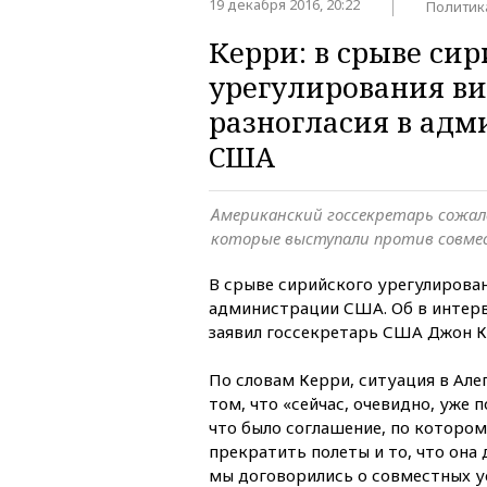
19 декабря 2016, 20:22
Политик
Керри: в срыве си
урегулирования в
разногласия в ад
США
Американский госсекретарь сожал
которые выступали против совмес
В срыве сирийского урегулирован
администрации США. Об в интерв
заявил госсекретарь США Джон 
По словам Керри, ситуация в Але
том, что «сейчас, очевидно, уже п
что было соглашение, по котором
прекратить полеты и то, что она 
мы договорились о совместных ус