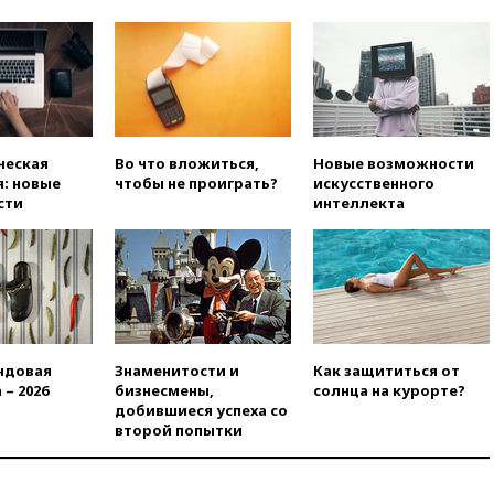
вчера, 20:20
Третий комплект
золотых медалей выиграли на
ЧЕ российские синхронистки
вчера, 20:15
ТАСС: жизни
главы «Уралдронзавода»
после взрыва ничего не
угрожает
ческая
Во что вложиться,
Новые возможности
вчера, 20:08
По всей Грузии
: новые
чтобы не проиграть?
искусственного
снова отключилось
сти
интеллекта
электричество
вчера, 20:00
Зеленский связал
дефицит ракет с попыткой
Запада принудить Киев к
уступкам
вчера, 19:45
Памфилова: ЦИК
примет беспрецедентные
ндовая
Знаменитости и
Как защититься от
меры безопасности во время
 – 2026
бизнесмены,
солнца на курорте?
выборов
добившиеся успеха со
второй попытки
вчера, 19:35
Памфилова
сообщила об омоложении
партийных списков на выборах