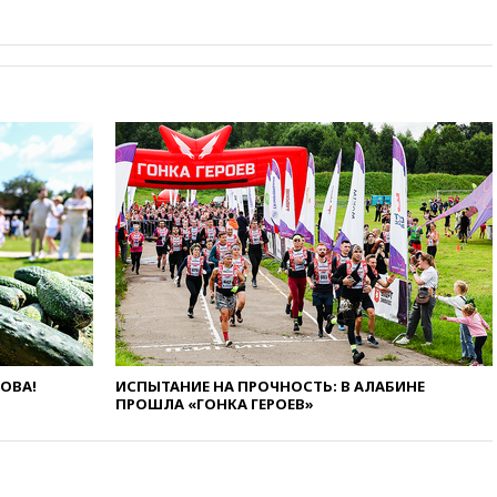
вчера, 21:43
Организаторы
«Интервидения»
подтвердили, что конкурс
пройдет в Саудовской Аравии
вчера, 21:35
Машков: в РФ
подготовили концепцию
развития театрального
искусства до 2035 года
вчера, 21:21
Правительство
РФ разрешило продажу
бензина старых
экологических классов
вчера, 21:15
Путин обсудил с
Машковым 150-летие Союза
театральных деятелей
вчера, 20:47
Newsweek:
«взрывная» диарея охватила
ЛОВА!
ИСПЫТАНИЕ НА ПРОЧНОСТЬ: В АЛАБИНЕ
47 из 50 штатов США
ПРОШЛА «ГОНКА ГЕРОЕВ»
вчера, 20:35
ПВО за 12 часов
сбила 200 украинских
беспилотников