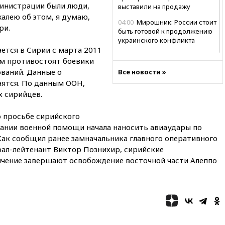
инистрации были люди,
выставили на продажу
жалею об этом, я думаю,
04:00
Мирошник: России стоит
ри.
быть готовой к продолжению
украинского конфликта
тся в Сирии с марта 2011
03:16
Трамп заявил, что
м противостоят боевики
предпочел бы соглашение с
ваний. Данные о
Все новости »
Ираном
нятся. По данным ООН,
02:06
Лантратова: судьба
х сирийцев.
сотни жителей Курской
области все еще неизвестна
о просьбе сирийского
01:10
МИД РФ: ЕС пытается
зании военной помощи начала наносить авиаудары по
сохранить мобилизационный
Как сообщил ранее замначальника главного оперативного
ресурс для Украины
рал-лейтенант Виктор Познихир, сирийские
00:05
Девочка с «маской
лчение завершают освобождение восточной части Алеппо
Бэтмена» показала лицо
после последней операции
вчера, 23:35
Российского
историка Артема Кирпиченка
арестовали в Израиле
вчера, 23:23
«Спартак»