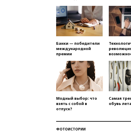
Банки — победители
Технологи
международной
революция
премии
возможно
Модный выбор: что
Самая тре
взять с собой в
обувь лета
отпуск?
ФОТОИСТОРИИ