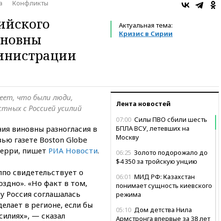
а
Конфликты
рийского
Актуальная тема:
Кризис в Сирии
иновны
министрации
еет, что были люди,
Лента новостей
тных с Россией усилий
07:00
Силы ПВО сбили шесть
ия виновны разногласия в
БПЛА ВСУ, летевших на
Москву
ью газете Boston Globe
Керри, пишет
РИА Новости
.
06:25
Золото подорожало до
$4 350 за тройскую унцию
ппо свидетельствует о
06:01
МИД РФ: Казахстан
оздно». «Но факт в том,
понимает сущность киевского
у Россия соглашалась
режима
делает в регионе, если бы
05:10
Дом детства Нила
илиях», — сказал
Армстронга впервые за 38 лет