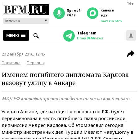
16+
Канал в
прямой
эфир
MAX
Москва
max.ru/bfm
Telegram
МЕНЮ
t.me/BFMnews
20 декабря 2016, 12:46
Политика
Персоны
Именем погибшего дипломата Карлова
назовут улицу в Анкаре
МИД РФ квалифицировал нападение на посла как теракт
Улица в Анкаре, где находится посольство РФ, будет
переименована в честь погибшего главы российской
дипмиссии Андрея Карлова. Об этом заявил сегодня
министр иностранных дел Турции Мевлют Чавушоглу в
начале встречи в Москве с главой МИД РФ Сергеем