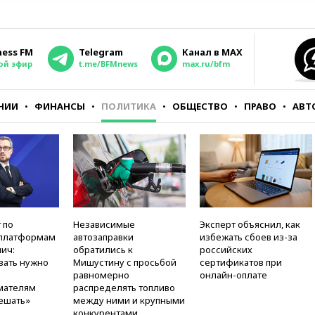
ness FM
Telegram
Канал в MAX
ой эфир
t.me/BFMnews
max.ru/bfm
НИИ
ФИНАНСЫ
ПОЛИТИКА
ОБЩЕСТВО
ПРАВО
АВТ
 по
Независимые
Эксперт объяснил, как
платформам
автозаправки
избежать сбоев из-за
ич:
обратились к
российских
вать нужно
Мишустину с просьбой
сертификатов при
равномерно
онлайн-оплате
мателям
распределять топливо
ешать»
между ними и крупными
конкурентами