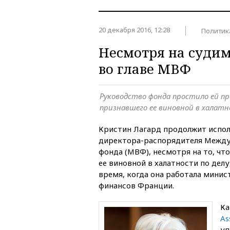
20 декабря 2016, 12:28
Политик
Несмотря на судим
во главе МВФ
Руководство фонда простило ей пр
признавшего ее виновной в халат
Кристин Лагард продолжит испол
директора-распорядителя Между
фонда (МВФ), несмотря на то, чт
ее виновной в халатности по дел
время, когда она работала мини
финансов Франции.
Ка
As
у