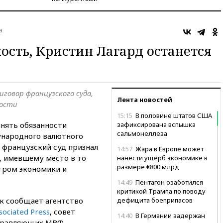
а
ость, Кристин Лагард останется
иговор французского суда,
Лента новостей
ности
15:15
В половине штатов США
нять обязанности
зафиксирована вспышка
сальмонеллеза
народного валютного
о французский суд признал
14:57
Жара в Европе может
у, имевшему место в то
нанести ущерб экономике в
размере €800 млрд
стром экономики и
14:49
Пентагон озаботился
критикой Трампа по поводу
к сообщает агентство
дефицита боеприпасов
sociated Press
, совет
14:40
В Германии задержан
правляющих МВФ