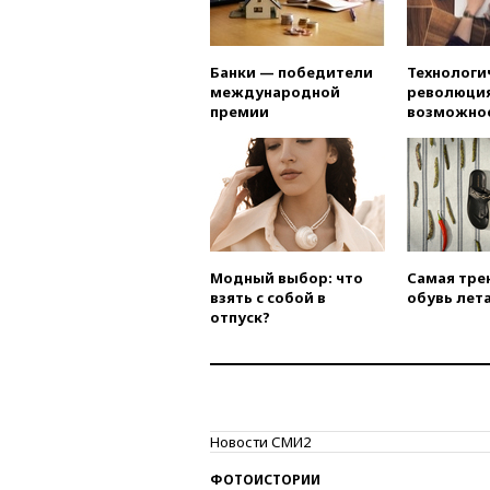
Банки — победители
Технологи
международной
революция
премии
возможно
Модный выбор: что
Самая тре
взять с собой в
обувь лета
отпуск?
Новости СМИ2
ФОТОИСТОРИИ