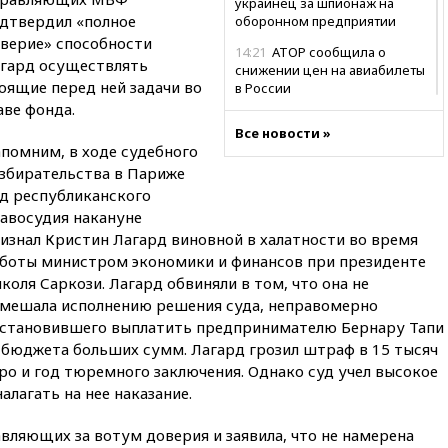
украинец за шпионаж на
дтвердил «полное
оборонном предприятии
верие» способности
14:21
АТОР сообщила о
гард осуществлять
снижении цен на авиабилеты
оящие перед ней задачи во
в России
аве фонда.
14:19
Масштабный сбой
Все новости »
произошел в рунете
помним, в ходе судебного
14:14
«Ведомости»: Озон банк
збирательства в Париже
не пострадает от британских
д республиканского
санкций
авосудия накануне
13:58
Медведев назвал
изнал Кристин Лагард виновной в халатности во время
Японию вассалом США
боты министром экономики и финансов при президенте
коля Саркози. Лагард обвиняли в том, что она не
13:45
В Петербурге достроили
новый тоннель зеленой ветки
мешала исполнению решения суда, неправомерно
метро
становившего выплатить предпринимателю Бернару Тапи
 бюджета больших сумм. Лагард грозил штраф в 15 тысяч
13:38
В эфире «Радиостанции
Судного дня» прозвучали три
ро и год тюремного заключения. Однако суд учел высокое
сообщения
алагать на нее наказание.
13:29
Восемь человек
вляющих за вотум доверия и заявила, что не намерена
пострадали при наезде