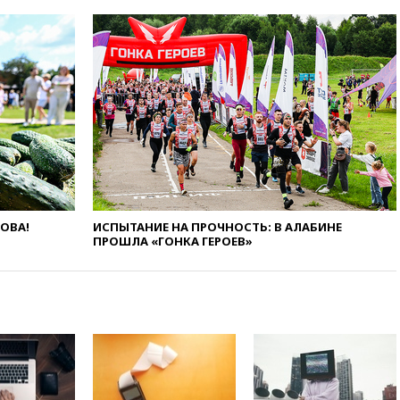
10:54
Президент ФИФА
Джанни Инфантино сумел
сохранить пост
10:38
Роскачество нашло
кишечную палочку в бургерах
пяти популярных сетей
фастфуда
10:19
СКР рассматривает три
основные версии
произошедшего с Cessna-182
10:18
В Приморье задержаны
подростки, планировавшие
ЛОВА!
ИСПЫТАНИЕ НА ПРОЧНОСТЬ: В АЛАБИНЕ
ПРОШЛА «ГОНКА ГЕРОЕВ»
теракт на объекте Росгвардии
09:59
The Spectator:
отсутствие ракет для Patriot у
Украины приведет к
поражению Киева
09:54
МВД Германии:
инцидент с дроном в
аэропорту Лейпцига —
«сценарий гибридной атаки»