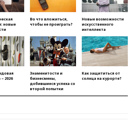
12:15
Иран и Оман
согласовали главные пункты
сделки по открытию
Ормузского пролива
ческая
Во что вложиться,
Новые возможности
: новые
чтобы не проиграть?
искусственного
11:58
Politico: США
сти
интеллекта
восстановили обмен
разведданными с Украиной
11:58
Великобритания
расширила санкции против
России
11:37
В Ярославской области
обломки БПЛА упали в
ндовая
Знаменитости и
Как защититься от
резервуары НПЗ
 – 2026
бизнесмены,
солнца на курорте?
добившиеся успеха со
11:19
МИД России ответил на
второй попытки
критику мэра Хиросимы в
годовщину ядерной
бомбардировки
10:57
Оверчук заявил о
сокращении товарооборота
России и Армении на две
трети