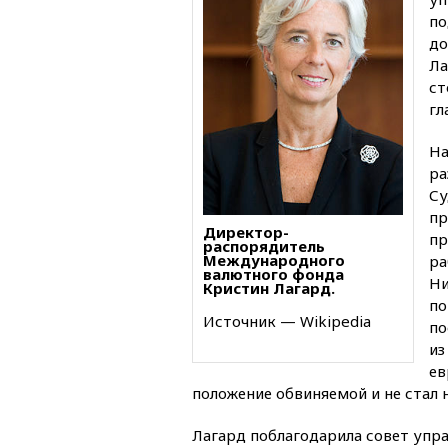
по
до
Ла
ст
гл
На
ра
Су
пр
Директор-
пр
распорядитель
Международного
ра
валютного фонда
Ни
Кристин Лагард.
по
Источник — Wikipedia
по
из
ев
положение обвиняемой и не стал н
Лагард поблагодарила совет упра