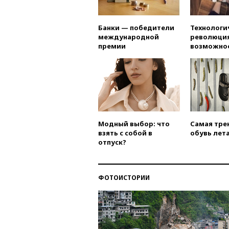
Банки — победители
Технологи
международной
революция
премии
возможно
Модный выбор: что
Самая тре
взять с собой в
обувь лета
отпуск?
ФОТОИСТОРИИ