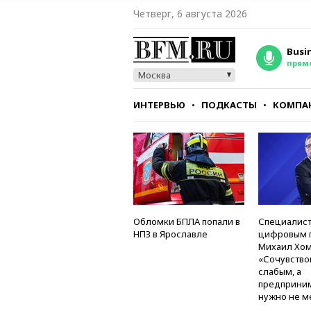
Четверг, 6 августа 2026
Busi
прям
Москва
ИНТЕРВЬЮ
ПОДКАСТЫ
КОМПА
СТИЛЬ
ТЕСТЫ
Обломки БПЛА попали в
Специалист
НПЗ в Ярославле
цифровым 
Михаил Хом
«Сочувство
слабым, а
предприни
нужно не м