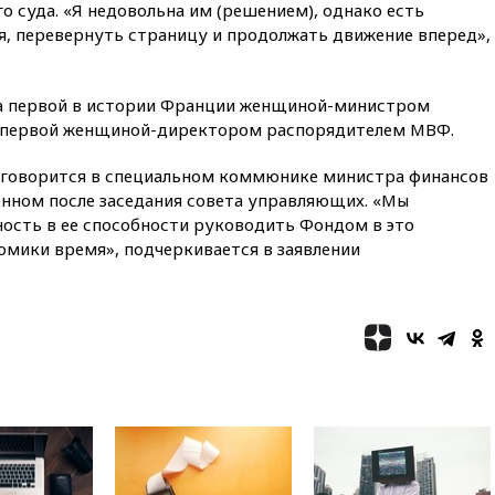
автомобиля на толпу в Омске
 суда. «Я недовольна им (решением), однако есть
я, перевернуть страницу и продолжать движение вперед»,
13:19
WP: Трамп определился
со своим преемником
13:13
СК возбудил дело по
ла первой в истории Франции женщиной-министром
факту гибели женщины и
ее первой женщиной-директором распорядителем МВФ.
ребенка в Раменском
12:57
В Луганске при ракетном
, говорится в специальном коммюнике министра финансов
ударе ВСУ по складу
нном после заседания совета управляющих. «Мы
пострадали пять человек
сть в ее способности руководить Фондом в это
12:44
МВД: число
омики время», подчеркивается в заявлении
преступлений, связанных с
отмыванием денег, достигло
рекордного показателя
12:40
В Подмосковье
женщина и трехлетний
ребенок погибли при падении
из окна
12:22
В России с 1 сентября
изменятся билеты на
общественный транспорт