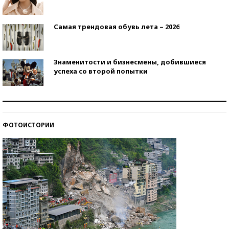
Самая трендовая обувь лета – 2026
Знаменитости и бизнесмены, добившиеся
успеха со второй попытки
Как защититься от солнца на курорте?
ФОТОИСТОРИИ
Кто изобрел средства связи?