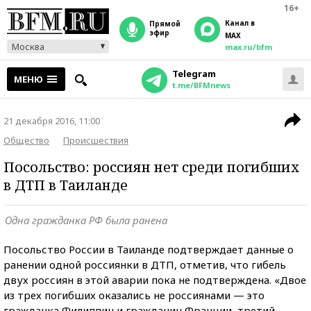
16+
Канал в
прямой
эфир
MAX
Москва
max.ru/bfm
Telegram
МЕНЮ
t.me/BFMnews
21 декабря 2016, 11:00
Общество
Происшествия
Посольство: россиян нет среди погибших
в ДТП в Таиланде
Одна гражданка РФ была ранена
Посольство России в Таиланде подтверждает данные о
ранении одной россиянки в ДТП, отметив, что гибель
двух россиян в этой аварии пока не подтверждена. «Двое
из трех погибших оказались не россиянами — это
гражданка Филиппин и гражданин Франции, третий