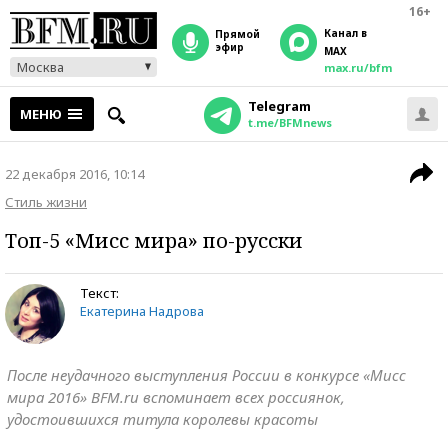
16+
Канал в
прямой
эфир
MAX
Москва
max.ru/bfm
Telegram
МЕНЮ
t.me/BFMnews
22 декабря 2016, 10:14
Стиль жизни
Топ-5 «Мисс мира» по-русски
Текст:
Екатерина Надрова
После неудачного выступления России в конкурсе «Мисс
мира 2016» BFM.ru вспоминает всех россиянок,
удостоившихся титула королевы красоты