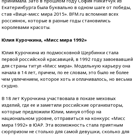
принимала. Зато в прошлом году София Никитчук из
Екатеринбурга была буквально в одном шаге от победы,
став «Вице-мисс мира 2015». BFM.ru вспомнил всех
россиянок, которые в разные годы становились
королевами красоты.
Юлия Курочкина, «Мисс мира 1992»
Юлия Курочкина из подмосковной Щербинки стала
первой российской красавицей, в 1992 году завоевавшей
для страны титул «Мисс мира». Модельную карьеру она
начала в 14 лет, причем, по ее словам, это было не более
чем увлечением, которое хоть и оплачивалось, но весьма
скудно.
В 18 лет Курочкина участвовала в показе меховых
изделий, где ее и заметили российские организаторы,
которые предложили Юлии, минуя отбор на
национальном уровне, отправиться на конкурс «Мисс
мира 1992» в ЮАР. Эта возможность стала приятным
сюрпризом не столько для самой девушки, сколько для