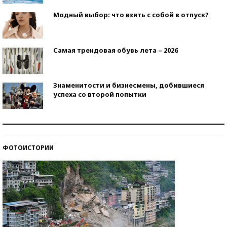
Модный выбор: что взять с собой в отпуск?
Самая трендовая обувь лета – 2026
Знаменитости и бизнесмены, добившиеся
успеха со второй попытки
Как защититься от солнца на курорте?
ФОТОИСТОРИИ
Кто изобрел средства связи?