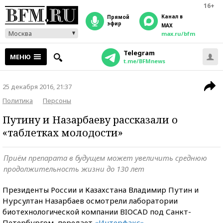
16+
Канал в
прямой
эфир
MAX
Москва
max.ru/bfm
Telegram
МЕНЮ
t.me/BFMnews
25 декабря 2016, 21:37
Политика
Персоны
Путину и Назарбаеву рассказали о
«таблетках молодости»
Приём препарата в будущем может увеличить среднюю
продолжительность жизни до 130 лет
Президенты России и Казахстана Владимир Путин и
Нурсултан Назарбаев осмотрели лаборатории
биотехнологической компании BIOCAD под Санкт-
Петербургом, передает
«Интерфакс»
.