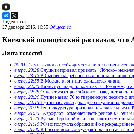
Поделиться
27 декабря 2016, 16:55
Общество
Киевский полицейский рассказал, что 
Лента новостей
00:01
Трамп заявил о необходимости пополнения арсена
вчера, 23:28
Слуцкий призвал признать «Яблоко» нежела
вчера, 23:15
В Смоленске ребенок и женщина погибли при
вчера, 22:55
В Москве в пятницу ожидаются ливни
вчера, 22:35
Винисиус продлил контракт с «Реалом» до 2
вчера, 22:28
Отказаться от российского гражданства стан
вчера, 22:20
Путин назвал 76-ю гвардейскую десантно-ш
вчера, 22:15
Путин заслушал доклад о ситуации на добро
вчера, 21:58
Генпрокуратура признала нежелательным в Р
вчера, 21:35
«Аэрофлот» отменяет часть рейсов в Сочи и
вчера, 21:25
Руслан Терновой выиграл золото чемпионат
вчера, 21:10
РФ не получала обращений о прекращении ко
вчера, 21:00
В России вновь обсуждают эксперимент по о