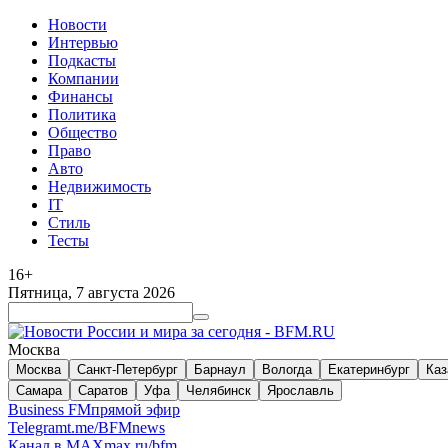
Новости
Интервью
Подкасты
Компании
Финансы
Политика
Общество
Право
Авто
Недвижимость
IT
Стиль
Тесты
16+
Пятница, 7 августа 2026
Москва
Москва
Санкт-Петербург
Барнаул
Вологда
Екатеринбург
Каз
Самара
Саратов
Уфа
Челябинск
Ярославль
Business FM
прямой эфир
Telegram
t.me/BFMnews
Канал в MAX
max.ru/bfm