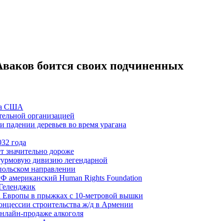
Аваков боится своих подчиненных
ла США
тельной организацией
 падении деревьев во время урагана
032 года
ет значительно дороже
турмовую дивизию легендарной
польском направлении
Ф американский Human Rights Foundation
 Геленджик
а Европы в прыжках с 10-метровой вышки
нцессии строительства ж/д в Армении
нлайн-продаже алкоголя