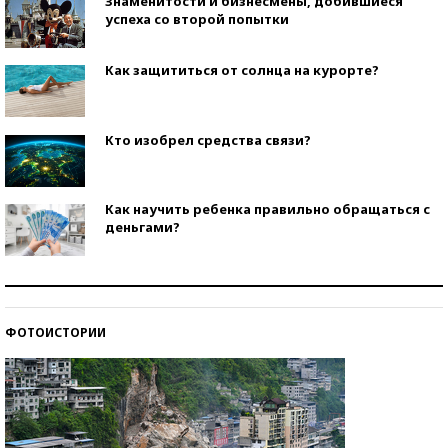
Знаменитости и бизнесмены, добившиеся
успеха со второй попытки
Как защититься от солнца на курорте?
Кто изобрел средства связи?
Как научить ребенка правильно обращаться с
деньгами?
Рекорды ЕГЭ: в каких регионах больше всего
стобалльников?
ФОТОИСТОРИИ
Самые модные пляжи — 2026