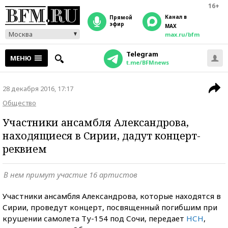
16+
Канал в
прямой
эфир
MAX
Москва
max.ru/bfm
Telegram
МЕНЮ
t.me/BFMnews
28 декабря 2016, 17:17
Общество
Участники ансамбля Александрова,
находящиеся в Сирии, дадут концерт-
реквием
В нем примут участие 16 артистов
Участники ансамбля Александрова, которые находятся в
Сирии, проведут концерт, посвященный погибшим при
крушении самолета Ту-154 под Сочи, передает
НСН
,