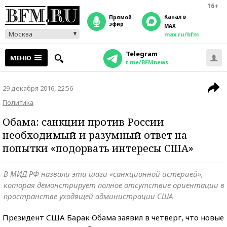
16+
Канал в
прямой
эфир
MAX
Москва
max.ru/bfm
Telegram
МЕНЮ
t.me/BFMnews
29 декабря 2016, 22:56
Политика
Обама: санкции против России
необходимый и разумный ответ на
попытки «подорвать интересы США»
В МИД РФ назвали эти шаги «санкционной истерией»,
которая демонстрирует полное отсутствие ориентации в
пространстве уходящей администрации США
Президент США Барак Обама заявил в четверг, что новые