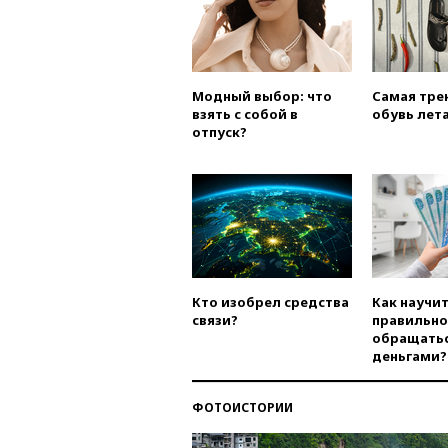
Модный выбор: что
Самая тре
взять с собой в
обувь лета
отпуск?
Кто изобрел средства
Как научи
связи?
правильно
обращатьс
деньгами?
ФОТОИСТОРИИ