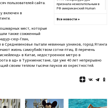
сяч пользователей сайта.
признала нежелательным в
РФ американский Human
чу включен в
Rights Foundation
тинги.
Все новости »
21:35
«Аэрофлот» отменяет
часть рейсов в Сочи и
 кошмарных мест, которые
Геленджик
вошли также сожженный
21:25
Руслан Терновой
радур-сюр-Глан,
выиграл золото чемпионата
 в Средневековье пытали невинных узников, город Ятинга
Европы в прыжках с 10-
нчают жизнь самоубийством сотни птиц. В перечень
метровой вышки
снейленд» в Китае, недостроенное метро в
21:10
РФ не получала
та в ад» в Туркменистане, где уже 40 лет непрерывно
обращений о прекращении
ющий своим теплом тысячи пауков из окрестностей.
концессии строительства ж/д
в Армении
21:00
В России вновь
обсуждают эксперимент по
онлайн-продаже алкоголя
20:45
Матвиенко: россиянам
могут рекомендовать не
посещать Армению