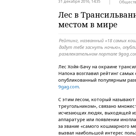
31 декабря 2016, 14:35
Общест
Лес в Трансильва
местом в мире
Рейтинг, названный «18 самых ко
дадут тебе заснуть ночью», опубл
развлекательном портале 9gag.c
Лес Хойя-Бачу на окраине транси
Напока возглавил рейтинг самых
опубликованный популярным раз
9gag.com
.
С этим лесом, который называю
треугольником», связано множест
исчезающих людях, выходящей из
аппаратуре или появлении инопла
за звание «самого кошмарного м
вызвал наибольшой интерес поль