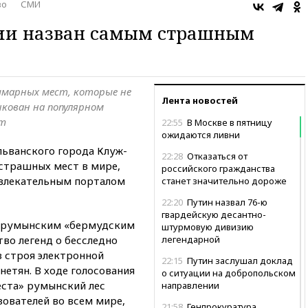
во
СМИ
нии назван самым страшным
шмарных мест, которые не
Лента новостей
икован на популярном
om
22:55
В Москве в пятницу
ожидаются ливни
льванского города Клуж-
22:28
Отказаться от
 страшных мест в мире,
российского гражданства
влекательным порталом
станет значительно дороже
22:20
Путин назвал 76-ю
гвардейскую десантно-
т румынским «бермудским
штурмовую дивизию
во легенд о бесследно
легендарной
 строя электронной
22:15
Путин заслушал доклад
нетян. В ходе голосования
о ситуации на добропольском
еста» румынский лес
направлении
зователей во всем мире,
21:58
Генпрокуратура