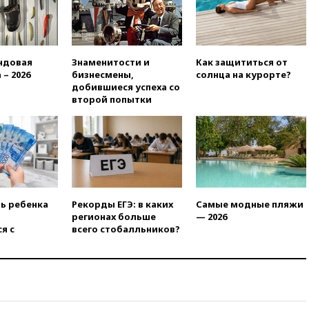
20:35
ПВО за день сбила еще
281 украинский беспилотник
над Россией
20:27
Ямпольская призвала
ндовая
Знаменитости и
Как защититься от
оптимизировать олимпиады
 – 2026
бизнесмены,
солнца на курорте?
для поступления в вузы
добившиеся успеха со
20:15
Минтранс предложил
второй попытки
оплачивать защиту дорог от
БПЛА из средств на ремонт
20:00
Зеленский 8 августа
посетит Сербию с
официальным визитом
19:58
В Госдуму будет внесен
законопроект об отмене ЕГЭ
ть ребенка
Рекорды ЕГЭ: в каких
Самые модные пляжи
регионах больше
— 2026
19:50
Аэропорты Сочи и
я с
всего стобалльников?
Ярославля приостановили
работу
19:35
WP: Трамп призвал
доноров-республиканцев
поддержать Вэнса на выборах
2028 года