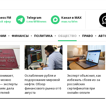
ness FM
Telegram
Канал в MAX
ой эфир
t.me/BFMnews
max.ru/bfm
НИИ
ФИНАНСЫ
ПОЛИТИКА
ОБЩЕСТВО
ПРАВО
АВТ
понимает,
Ослабление рубля и
Эксперт объяснил, как
и можно
подорожание мировой
избежать сбоев из-за
 — эксперты
нефти. Обзор
российских
виях дела
финансового рынка от 6
сертификатов при
ателей
августа
онлайн-оплате