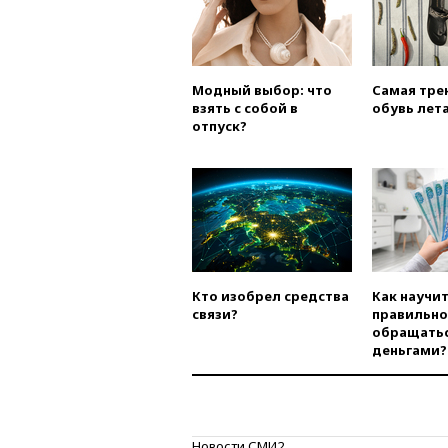
Модный выбор: что
Самая тре
взять с собой в
обувь лета
отпуск?
Кто изобрел средства
Как научи
связи?
правильно
обращатьс
деньгами?
Новости СМИ2