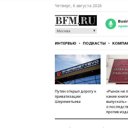
Четверг, 6 августа 2026
Busi
прям
Москва
ИНТЕРВЬЮ
ПОДКАСТЫ
КОМПА
СТИЛЬ
ТЕСТЫ
Путин открыл дорогу к
«Рынок не 
приватизации
какие книг
Шереметьева
выпускать»
о последст
против изд