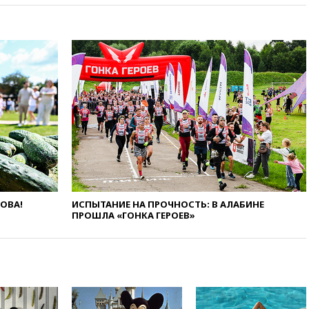
19:20
Число ломбардов в РФ
превысило максимум 2022
года
19:15
Жуковский и аэропорт
Геленджика возобновили
работу
19:00
Путин уточнил порядок
присвоения воинских званий
добровольцам
18:50
Euractiv: восток
Финляндии приходит в упадок
без российских туристов
18:35
В Жуковском и
ЛОВА!
ИСПЫТАНИЕ НА ПРОЧНОСТЬ: В АЛАБИНЕ
ПРОШЛА «ГОНКА ГЕРОЕВ»
аэропорту Геленджика
введены ограничения
18:21
Зюганов присоединился
к критике «Яблока»
18:15
Четыре человека
пострадали при атаках ВСУ на
Белгородскую область