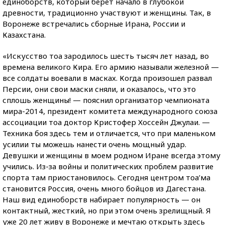
единоборств, который берет начало в глубокой
древности, традиционно участвуют и женщины. Так, в
Воронеже встречались сборные Ирана, России и
Казахстана.
«Искусство тоа зародилось шесть тысяч лет назад, во
времена великого Кира. Его армию называли железной —
все солдаты воевали в масках. Когда произошел развал
Персии, они свои маски сняли, и оказалось, что это
сплошь женщины! — пояснил организатор чемпионата
мира-2014, президент комитета международного союза
ассоциации тоа доктор Кристофер Хоссейн Джулаи. —
Техника боя здесь тем и отличается, что при маленьком
усилии ты можешь нанести очень мощный удар.
Девушки и женщины в моем родном Иране всегда этому
учились. Из-за войны и политических проблем развитие
спорта там приостановилось. Сегодня центром тоа’ма
становится Россия, очень много бойцов из Дагестана.
Наш вид единоборств набирает популярность — он
контактный, жесткий, но при этом очень зрелищный. Я
уже 20 лет живу в Воронеже и мечтаю открыть здесь