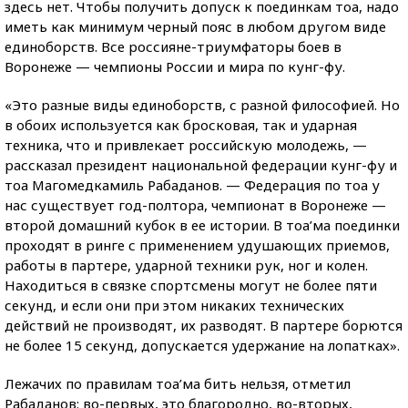
здесь нет. Чтобы получить допуск к поединкам тоа, надо
иметь как минимум черный пояс в любом другом виде
единоборств. Все россияне-триумфаторы боев в
Воронеже — чемпионы России и мира по кунг-фу.
«Это разные виды единоборств, с разной философией. Но
в обоих используется как бросковая, так и ударная
техника, что и привлекает российскую молодежь, —
рассказал президент национальной федерации кунг-фу и
тоа Магомедкамиль Рабаданов. — Федерация по тоа у
нас существует год-полтора, чемпионат в Воронеже —
второй домашний кубок в ее истории. В тоа’ма поединки
проходят в ринге с применением удушающих приемов,
работы в партере, ударной техники рук, ног и колен.
Находиться в связке спортсмены могут не более пяти
секунд, и если они при этом никаких технических
действий не производят, их разводят. В партере борются
не более 15 секунд, допускается удержание на лопатках».
Лежачих по правилам тоа’ма бить нельзя, отметил
Рабаданов: во-первых, это благородно, во-вторых,