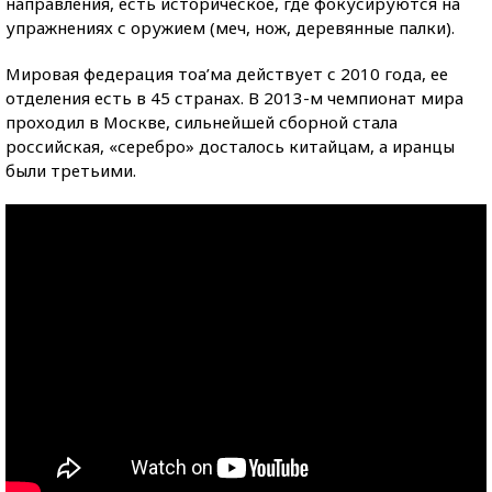
направления, есть историческое, где фокусируются на
упражнениях с оружием (меч, нож, деревянные палки).
Мировая федерация тоа’ма действует с 2010 года, ее
отделения есть в 45 странах. В 2013-м чемпионат мира
проходил в Москве, сильнейшей сборной стала
российская, «серебро» досталось китайцам, а иранцы
были третьими.