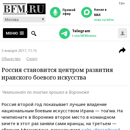
16+
Канал в
прямой
эфир
MAX
Москва
max.ru/bfm
Telegram
МЕНЮ
t.me/BFMnews
3 января 2017, 11:15
Общество
Спорт
Россия становится центром развития
иранского боевого искусства
Чемпионат по тоа’ма прошел в Воронеже
Россия второй год показывает лучшее владение
национальным боевым искусством Ирана — тоа’ма. На
чемпионате в Воронеже второе место в командном
зачете в этот раз заняли сами иранцы, на третьем —
сборная Афганистана, рассказывает
сайт «Российской