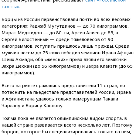
газеты».
Борцы из России первенствовали почти во всех весовых
категориях: Раджаб Мугутдинов — до 70 килограммов,
Марат Меджидов — до 80-ти, Арсен Алиев до 85, а
Сергей Билостенный — среди тяжеловесов от 90
килограммов. Уступить пришлось лишь трижды. Среди
мужчин весом до 75 кило победил чемпион Ирана Афщин
Шейх Ахмади, оба «женских» приза взяли его землячки
Захра Дехкан (до 56 килограммов) и Захра Клаиэги (до 65
килограммов).
Всего на ринге сражались представители 11 стран, но
потеснить на пьедестале представителей России, Ирана
и Афганистана удалось только камерунцам Такали
Чарлану и Борису Кавнову.
Тоа’ма пока не является олимпийским видом спорта, в
нашей стране развивается всего несколько лет. Поэтому
борцов, которые бы специализировались только на нем,