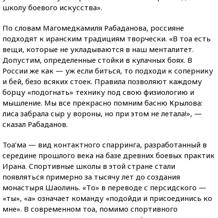
школу боевого искусства».
По словам Магомедкамиля Рабаданова, россияне
подходят к иранским традициям творчески. «В тоа есть
вещи, которые не укладываются в наш менталитет.
Допустим, определенные стойки в кулачных боях. В
России же как — уж если биться, то подходи к сопернику
и бей, безо всяких стоек. Правила позволяют каждому
борцу «подогнать» технику под свою физиологию и
мышление. Мы все прекрасно помним басню Крылова:
лиса забрала сыр у вороны, но при этом не летала!», —
сказал Рабаданов.
Тоа’ма — вид контактного спарринга, разработанный в
середине прошлого века на базе древних боевых практик
Ирана. Спортивные школы в этой стране стали
появляться примерно за тысячу лет до создания
монастыря Шаолинь. «Tо» в переводе с персидского —
«ты», «а» означает команду «подойди и присоединись ко
мне». В современном тоа, помимо спортивного