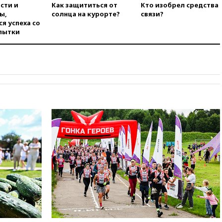
сти и
Как защититься от
Кто изобрел средства
Украины с Польшей скопилось
ы,
солнца на курорте?
связи?
свыше 6,5 тысячи грузовиков
я успеха со
вчера, 20:53
Швыдкой:
пытки
«Интервидение» точно
пройдет в 2026 году
вчера, 20:45
ПВО за день
сбила еще 75 украинских
беспилотников над Россией
вчера, 20:35
Велосипедист
погиб при атаке FPV-дрона в
Белгородской области
вчера, 20:30
Лидию Невзорову
заочно арестовали по делу о
финансировании
экстремизма
вчера, 20:20
Суд США
постановил остановить
строительство бального зала в
Белом доме
вчера, 20:15
Сенат США