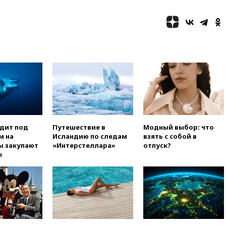
получили ножевые ранения
при нападении в Чехии
вчера, 22:00
Путин поручил
выделить средства на новые
РЛС для Белгородской
области
вчера, 21:56
The Atlantic: Маск
отказал Украине в
использовании Starlink для
атак вглубь РФ
вчера, 21:35
После пожара на
складе в Брянске возбудили
одит под
Путешествие в
Модный выбор: что
уголовное дело
м на
Исландию по следам
взять с собой в
ы закупают
«Интерстеллара»
отпуск?
вчера, 21:26
Лидеры сборной
ы
РФ по гимнастике получили
официальный отказ в визах от
Хорватии
вчера, 21:15
Пентагон
опубликовал 16 новых видео с
НЛО
вчера, 21:00
На границе