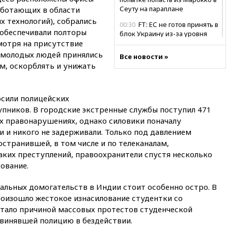
Сеуту на параплане
аботающих в области
 технологий), собрались
00:30
FT: ЕС не готов принять в
 обеспечивали полторы
блок Украину из-за уровня
мотря на присутствие
коррупции
 молодых людей принялись
Все новости »
вчера, 23:35
Лукашенко
м, оскорблять и унижать
объяснил экономическую
выгоду безвизового режима с
ЕС
сили полицейских
вчера, 22:59
На башню
упников. В городские экстренные службы поступил 471
ресторана «Армения» в
х правонарушениях, однако силовики поначалу
Москве вернут утраченную
скульптуру балерины
и и никого не задерживали. Только под давлением
странившей, в том числе и по телеканалам,
вчера, 22:45
Литовец
аких преступлений, правоохранители спустя несколько
протаранил погранпункт при
попытке попасть в Россию
ование.
вчера, 22:28
Бессент
альных домогательств в Индии стоит особенно остро. В
анонсировал скорое
роизошло жестокое изнасилование студентки со
соглашение о прекращении
огня США и Ирана
тало причиной массовых протестов студенческой
винявшей полицию в бездействии.
вчера, 22:15
Три человека