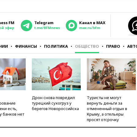
ness FM
Telegram
Канал в MAX
ой эфир
t.me/BFMnews
max.ru/bfm
НИИ
ФИНАНСЫ
ПОЛИТИКА
ОБЩЕСТВО
ПРАВО
АВТ
Дрон снова повредил
Туристы не могут
рование
турецкий сухогруз у
вернуть деньги за
еки есть,
берегов Новороссийска
отмененный отдых в
у банков нет
Крыму, а отельеры
просят отсрочку