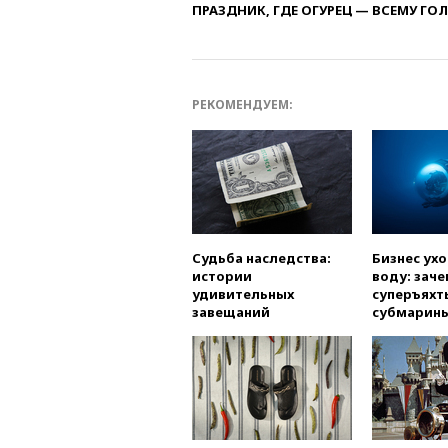
ПРАЗДНИК, ГДЕ ОГУРЕЦ — ВСЕМУ ГО
РЕКОМЕНДУЕМ:
Судьба наследства:
Бизнес ух
истории
воду: заче
удивительных
суперъяхт
завещаний
субмарин