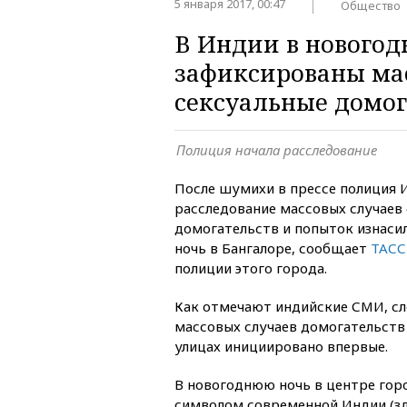
5 января 2017, 00:47
Общество
В Индии в нового
зафиксированы ма
сексуальные домог
Полиция начала расследование
После шумихи в прессе полиция 
расследование массовых случаев
домогательств и попыток изнаси
ночь в Бангалоре, сообщает
ТАСС
полиции этого города.
Как отмечают индийские СМИ, сл
массовых случаев домогательств
улицах инициировано впервые.
В новогоднюю ночь в центре гор
символом современной Индии (з