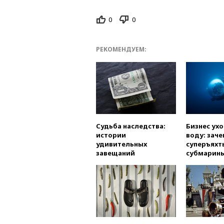
0
0
РЕКОМЕНДУЕМ:
Судьба наследства:
Бизнес ух
истории
воду: заче
удивительных
суперъяхт
завещаний
субмарин