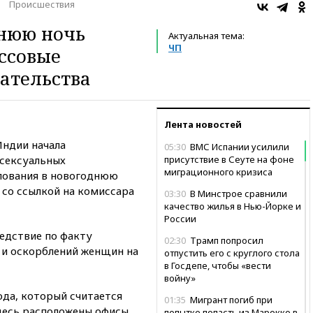
Происшествия
днюю ночь
Актуальная тема:
ЧП
ссовые
ательства
Лента новостей
Индии начала
05:30
ВМС Испании усилили
 сексуальных
присутствие в Сеуте на фоне
миграционного кризиса
лования в новогоднюю
со ссылкой на комиссара
03:30
В Минстрое сравнили
качество жилья в Нью-Йорке и
России
едствие по факту
02:30
Трамп попросил
 и оскорблений женщин на
отпустить его с круглого стола
в Госдепе, чтобы «вести
войну»
ода, который считается
01:35
Мигрант погиб при
десь расположены офисы
попытке попасть из Марокко в