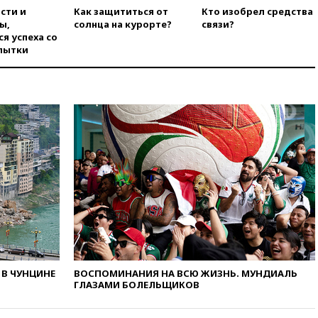
отчиталось об ударах по двум
сти и
Как защититься от
Кто изобрел средства
украинским сухогрузам в
ы,
солнца на курорте?
связи?
Черном море
я успеха со
пытки
вчера, 18:47
Школьники из РФ
стали абсолютными
чемпионами на олимпиаде по
ИИ
вчера, 18:39
Два человека
погибли в результате удара
ВСУ по многоэтажке в Керчи
вчера, 18:25
Беспилотник
атаковал турецкий сухогруз у
побережья Новороссийска
вчера, 18:18
Товарооборот
Китая и России вырос в этом
году более чем на четверть
вчера, 17:55
Мужчина получил
ранения при атаке дрона на
В ЧУНЦИНЕ
ВОСПОМИНАНИЯ НА ВСЮ ЖИЗНЬ. МУНДИАЛЬ
ГЛАЗАМИ БОЛЕЛЬЩИКОВ
Белгородскую область
вчера, 17:48
Bloomberg: