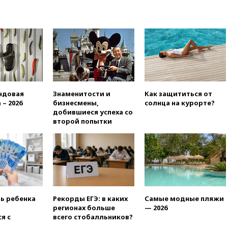
Белгородской области
20:30
Лидию Невзорову
заочно арестовали по делу о
финансировании
экстремизма
20:20
Суд США постановил
остановить строительство
бального зала в Белом доме
ндовая
Знаменитости и
Как защититься от
20:15
Сенат США одобрил
 – 2026
бизнесмены,
солнца на курорте?
ужесточение санкций против
добившиеся успеха со
России и Ирана
второй попытки
20:00
СК возбудил дело
против журналистки Катерины
Гордеевой о фейках о ВС
России
19:45
ISU предоставил
нейтральный статус
фигуристкам Валиевой и
ть ребенка
Рекорды ЕГЭ: в каких
Самые модные пляжи
Трусовой
регионах больше
— 2026
я с
всего стобалльников?
19:35
Зеленский впервые
совершил официальный визит