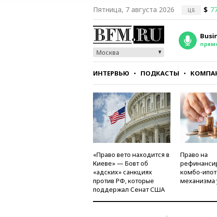
Пятница, 7 августа 2026
$
77
ЦБ
Busi
прям
Москва
ИНТЕРВЬЮ
ПОДКАСТЫ
КОМПА
СТИЛЬ
ТЕСТЫ
«Право вето находится в
Право на
Киеве» — Бовт об
рефинанси
«адских» санкциях
комбо-ипот
против РФ, которые
механизма 
поддержал Сенат США