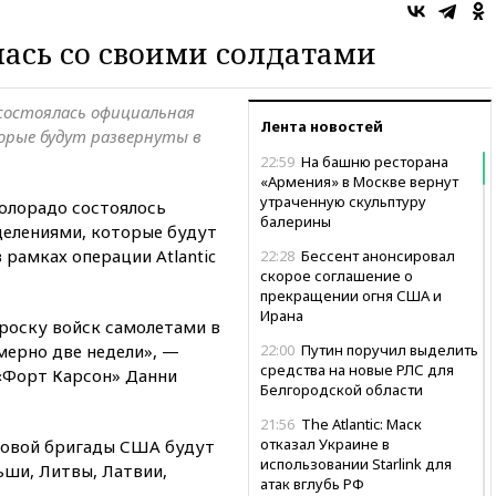
ась со своими солдатами
 состоялась официальная
Лента новостей
орые будут развернуты в
22:59
На башню ресторана
«Армения» в Москве вернут
утраченную скульптуру
Колорадо состоялось
балерины
елениями, которые будут
 рамках операции Atlantic
22:28
Бессент анонсировал
скорое соглашение о
прекращении огня США и
Ирана
броску войск самолетами в
мерно две недели», —
22:00
Путин поручил выделить
средства на новые РЛС для
«Форт Карсон» Данни
Белгородской области
21:56
The Atlantic: Маск
отказал Украине в
ковой бригады США будут
использовании Starlink для
ьши, Литвы, Латвии,
атак вглубь РФ