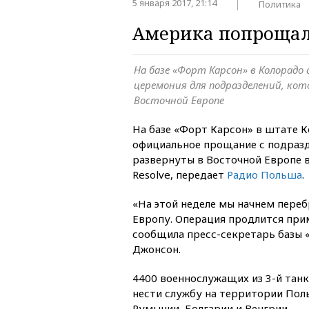
5 января 2017, 21:14
Политика
Америка попрощал
На базе «Форт Карсон» в Колорадо
церемония для подразделений, кот
Восточной Европе
На базе «Форт Карсон» в штате 
официальное прощание с подразд
развернуты в Восточной Европе в
Resolve, передает
Радио Польша
.
«На этой неделе мы начнем пере
Европу. Операция продлится при
сообщила пресс-секретарь базы 
Джонсон.
4400 военнослужащих из 3-й тан
нести службу на территории Пол
Румынии, Болгарии и Венгрии.