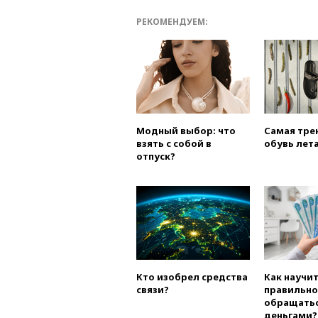
РЕКОМЕНДУЕМ:
Модный выбор: что
Самая тре
взять с собой в
обувь лета
отпуск?
Кто изобрел средства
Как научи
связи?
правильно
обращатьс
деньгами?