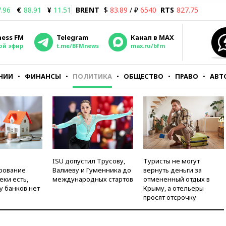
.96
€
88.91
¥
11.51
BRENT
$
83.89
/ ₽
6540
RTS
827.75
ness FM
Telegram
Канал в MAX
ой эфир
t.me/BFMnews
max.ru/bfm
НИИ
ФИНАНСЫ
ПОЛИТИКА
ОБЩЕСТВО
ПРАВО
АВТ
ISU допустил Трусову,
Туристы не могут
рование
Валиеву и Гуменника до
вернуть деньги за
еки есть,
международных стартов
отмененный отдых в
у банков нет
Крыму, а отельеры
просят отсрочку