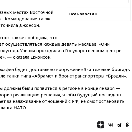
21:35
После пожара на складе
в Брянске возбудили
азных местах Восточной
Все новости »
уголовное дело
ше. Командование также
уточнила Джонсон.
21:26
Лидеры сборной РФ по
гимнастике получили
официальный отказ в визах от
сон» также сообщила, что
Хорватии
ет осуществляться каждые девять месяцев. «Они
полугода. Учения проходили в Государственном центре
21:15
Пентагон опубликовал
16 новых видео с НЛО
е», — сказала Джонсон.
21:00
На границе Украины с
рхафен будет доставлено вооружение 3-й тяжелой бригады
Польшей скопилось свыше 6,5
сле танки типа «Абрамс» и бронетранспортеры «Брэдли».
тысячи грузовиков
20:53
Швыдкой:
ы должны были появиться в регионе в конце января —
«Интервидение» точно
скорил реализацию решения, чтобы будущий президент
пройдет в 2026 году
ет за налаживание отношений с РФ, не смог остановить
20:45
ПВО за день сбила еще
фланга НАТО.
75 украинских беспилотников
над Россией
20:35
Велосипедист погиб при
атаке FPV-дрона в