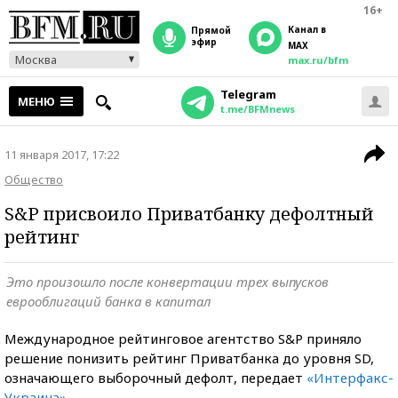
16+
Канал в
прямой
эфир
MAX
Москва
max.ru/bfm
Telegram
МЕНЮ
t.me/BFMnews
11 января 2017, 17:22
Общество
S&P присвоило Приватбанку дефолтный
рейтинг
Это произошло после конвертации трех выпусков
еврооблигаций банка в капитал
Международное рейтинговое агентство S&P приняло
решение понизить рейтинг Приватбанка до уровня SD,
означающего выборочный дефолт, передает
«Интерфакс-
Украина»
.