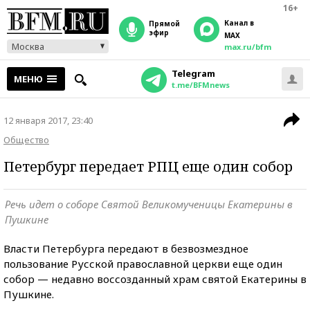
16+
Канал в
прямой
эфир
MAX
Москва
max.ru/bfm
Telegram
МЕНЮ
t.me/BFMnews
12 января 2017, 23:40
Общество
Петербург передает РПЦ еще один собор
Речь идет о соборе Святой Великомученицы Екатерины в
Пушкине
Власти Петербурга передают в безвозмездное
пользование Русской православной церкви еще один
собор — недавно воссозданный храм святой Екатерины в
Пушкине.