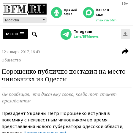
16+
Канал в
прямой
эфир
MAX
Москва
max.ru/bfm
Telegram
МЕНЮ
t.me/BFMnews
12 января 2017, 16:49
Общество
Порошенко публично поставил на место
чиновника из Одессы
Он пообещал, что даст ему слово, когда тот станет
президентом
Президент Украины Петр Порошенко вступил в
полемику с неизвестным чиновником во время
представления нового губернатора одесской области,
передает
Корреспондент.net
.