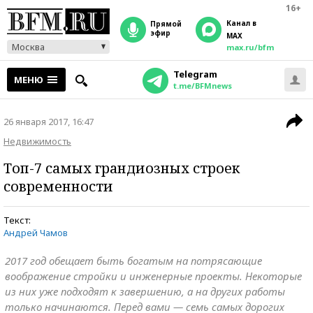
16+
Канал в
прямой
эфир
MAX
Москва
max.ru/bfm
Telegram
МЕНЮ
t.me/BFMnews
26 января 2017, 16:47
Недвижимость
Топ-7 самых грандиозных строек
современности
Текст:
Андрей Чамов
2017 год обещает быть богатым на потрясающие
воображение стройки и инженерные проекты. Некоторые
из них уже подходят к завершению, а на других работы
только начинаются. Перед вами — семь самых дорогих