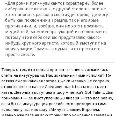
«Для рок- и поп-музыкантов характерны более
либеральные взгляды, с другой стороны, они не
хотят вносить раскол в свою аудиторию, где могут
быть как поклонники Трампа, так и его ярые
противники, и, вообще, они не хотят дразнить
медийный, мнениеобразующий истеблишмент,
потому что я себе сейчас представляю какого-
нибудь крупного артиста, который выступит на
инаугурации Трампа, я думаю, что пресса его
просто съест».
Теперь о тех, кто пошли против течения и согласились
спеть на инаугурации. Национальный гимн исполнит 16-
летняя американская звезда Джеки Иванко. Ее сопрано
стало известно на все Соединенные Штаты шесть лет
назад. Девочка выступила в шоу America’s Got Talent. Для
понимания — ее выступление 20 января — это все равно,
если бы на инаугурации российского президента гимн
исполнил участник шоу «Минута славы». Впрочем,
Иванко уже пела на всю страну про усыпанное звездами