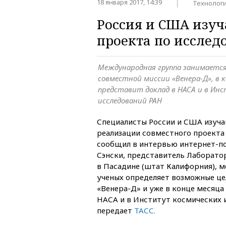
18 января 2017, 14:39
Технолог
Россия и США изуч
проекта по иссле
Международная группа занимается 
совместной миссии «Венера-Д», в к
представит доклад в НАСА и в Ин
исследований РАН
Специалисты России и США изуч
реализации совместного проекта 
сообщил в интервью интернет-по
Сэнски, представитель Лаборато
в Пасадине (штат Калифорния), 
ученых определяет возможные це
«Венера-Д» и уже в конце месяца
НАСА и в Институт космических 
передает
ТАСС.