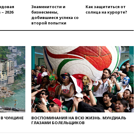
вчера, 17:25
Путин встретился
с врио губернатора
ндовая
Знаменитости и
Как защититься от
Белгородской области
 – 2026
бизнесмены,
солнца на курорте?
Шуваевым
добившиеся успеха со
второй попытки
вчера, 17:20
«Ведомости»:
начальник тыла Санчик не
справился с возросшими
объемами работ
вчера, 17:15
В аэропорту Сочи
введен план «Ковер»
вчера, 16:55
При атаке дрона
ВСУ на больницу в Донецке
погибла женщина
вчера, 16:45
Франция уже три
года не выдает визу
дипломату РФ
вчера, 16:35
ПВО сбила еще
три БПЛА на подлете к Москве
В ЧУНЦИНЕ
ВОСПОМИНАНИЯ НА ВСЮ ЖИЗНЬ. МУНДИАЛЬ
вчера, 16:15
На территории
ГЛАЗАМИ БОЛЕЛЬЩИКОВ
ЦНИИмаш в Королеве
произошел пожар