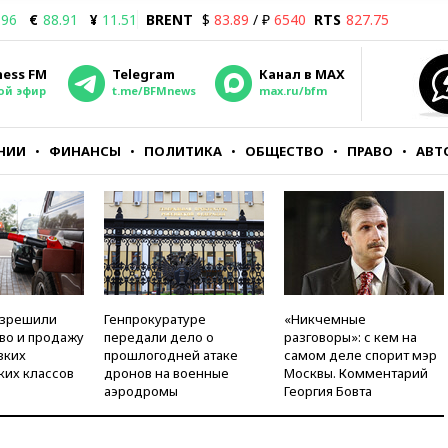
.96
€
88.91
¥
11.51
BRENT
$
83.89
/ ₽
6540
RTS
827.75
ness FM
Telegram
Канал в MAX
ой эфир
t.me/BFMnews
max.ru/bfm
НИИ
ФИНАНСЫ
ПОЛИТИКА
ОБЩЕСТВО
ПРАВО
АВТ
азрешили
Генпрокуратуре
«Никчемные
во и продажу
передали дело о
разговоры»: с кем на
зких
прошлогодней атаке
самом деле спорит мэр
ких классов
дронов на военные
Москвы. Комментарий
аэродромы
Георгия Бовта