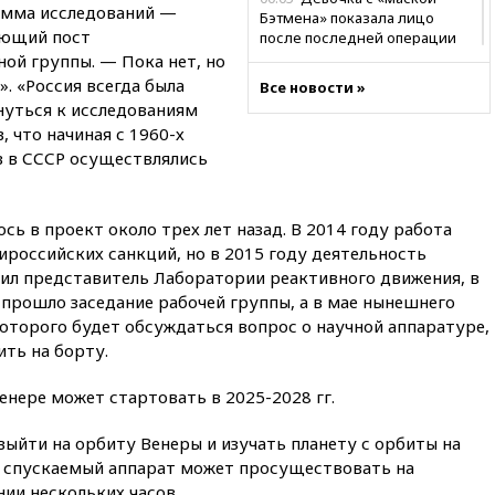
рамма исследований —
Бэтмена» показала лицо
ающий пост
после последней операции
ой группы. — Пока нет, но
вчера, 23:35
Российского
. «Россия всегда была
Все новости »
историка Артема Кирпиченка
нуться к исследованиям
арестовали в Израиле
 что начиная с 1960-х
вчера, 23:23
«Спартак»
в в СССР осуществлялись
разгромил «Оренбург» в
Кубке России
вчера, 23:00
Пост Дмитриева в
сь в проект около трех лет назад. В 2014 году работа
X о миграционном кризисе в
ироссийских санкций, но в 2015 году деятельность
Сеуте набрал миллион
тил представитель Лаборатории реактивного движения, в
просмотров
прошло заседание рабочей группы, а в мае нынешнего
вчера, 22:49
Минпромторг:
которого будет обсуждаться вопрос о научной аппаратуре,
банкротство «Кванта» не
ть на борту.
означает прекращения
производства телевизоров в
РФ
нере может стартовать в 2025-2028 гг.
вчера, 22:35
Семь грузовых
ыйти на орбиту Венеры и изучать планету с орбиты на
вагонов сошли с рельсов в
а спускаемый аппарат может просуществовать на
Оренбургской области
ии нескольких часов.