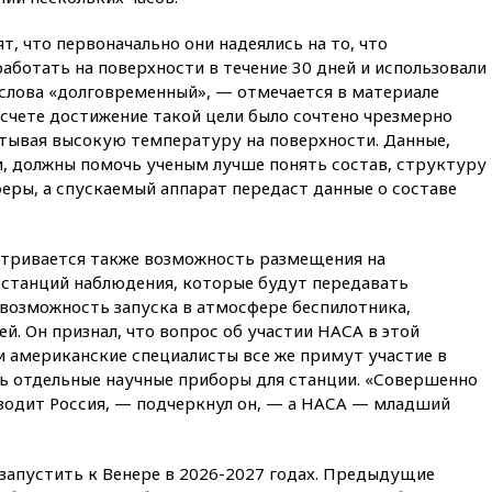
вчера, 22:22
Минфин: в июле
выросли нефтегазовые
, что первоначально они надеялись на то, что
доходы российского бюджета
ботать на поверхности в течение 30 дней и использовали
вчера, 22:15
Аксаков: ЦБ
 слова «долговременный», — отмечается в материале
согласовал первый стандарт
 счете достижение такой цели было сочтено чрезмерно
исламского банкинга
тывая высокую температуру на поверхности. Данные,
вчера, 21:43
Организаторы
 должны помочь ученым лучше понять состав, структуру
«Интервидения»
еры, а спускаемый аппарат передаст данные о составе
подтвердили, что конкурс
пройдет в Саудовской Аравии
вчера, 21:35
Машков: в РФ
атривается также возможность размещения на
подготовили концепцию
 станций наблюдения, которые будут передавать
развития театрального
 возможность запуска в атмосфере беспилотника,
искусства до 2035 года
й. Он признал, что вопрос об участии НАСА в этой
вчера, 21:21
Правительство
и американские специалисты все же примут участие в
РФ разрешило продажу
шь отдельные научные приборы для станции. «Совершенно
бензина старых
экологических классов
водит Россия, — подчеркнул он, — а НАСА — младший
вчера, 21:15
Путин обсудил с
Машковым 150-летие Союза
запустить к Венере в 2026-2027 годах. Предыдущие
театральных деятелей