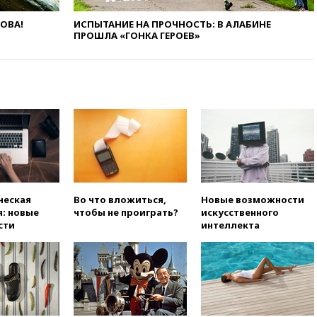
вчера, 18:35
Джаред Лето
лишился роли в фильме
ЛОВА!
ИСПЫТАНИЕ НА ПРОЧНОСТЬ: В АЛАБИНЕ
Барри Левинсона на фоне
ПРОШЛА «ГОНКА ГЕРОЕВ»
обвинений в насилии
вчера, 18:28
Выборы ректора
ГИТИСа перенесены на «после
1 ноября»
вчера, 18:15
Путин указал на
нехватку врачей в
Белгородской области
вчера, 17:58
ЕС отменил
временную защиту для
военнообязанных украинцев
ческая
Во что вложиться,
Новые возможности
вчера, 17:45
Шуваев сообщил
: новые
чтобы не проиграть?
искусственного
об учащении атак ВСУ на
сти
интеллекта
Белгородскую область
вчера, 17:35
Шуваев за два с
половиной месяца посетил
все округа Белгородской
области