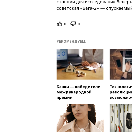
станции для исследования Венеры
советская «Вега-2» — спускаемый
0
0
РЕКОМЕНДУЕМ:
Банки — победители
Технологи
международной
революция
премии
возможно