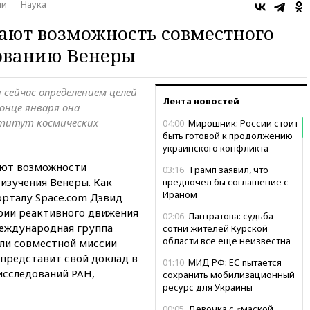
ии
Наука
ают возможность совместного
дованию Венеры
сейчас определением целей
Лента новостей
онце января она
ститут космических
04:00
Мирошник: России стоит
быть готовой к продолжению
украинского конфликта
ают возможности
03:16
Трамп заявил, что
изучения Венеры. Как
предпочел бы соглашение с
Ираном
рталу Space.com Дэвид
рии реактивного движения
02:06
Лантратова: судьба
международная группа
сотни жителей Курской
области все еще неизвестна
ли совместной миссии
 представит свой доклад в
01:10
МИД РФ: ЕС пытается
исследований РАН,
сохранить мобилизационный
ресурс для Украины
00:05
Девочка с «маской