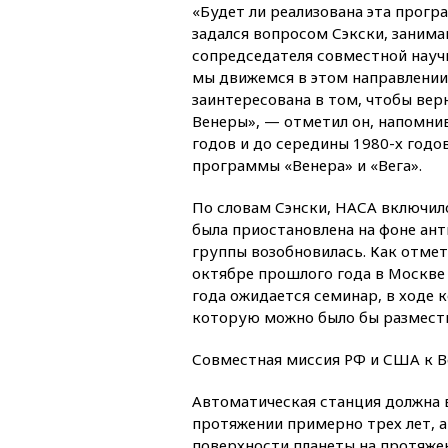
«Будет ли реализована эта прог
задался вопросом Сэкски, заним
сопредседателя совместной научн
мы движемся в этом направлении»
заинтересована в том, чтобы вер
Венеры», — отметил он, напомнив,
годов и до середины 1980-х годо
программы «Венера» и «Вега».
По словам Сэнски, НАСА включило
была приостановлена на фоне ант
группы возобновилась. Как отме
октябре прошлого года в Москве 
года ожидается семинар, в ходе 
которую можно было бы размести
Совместная миссия РФ и США к Ве
Автоматическая станция должна в
протяжении примерно трех лет, 
поверхности планеты на протяжен