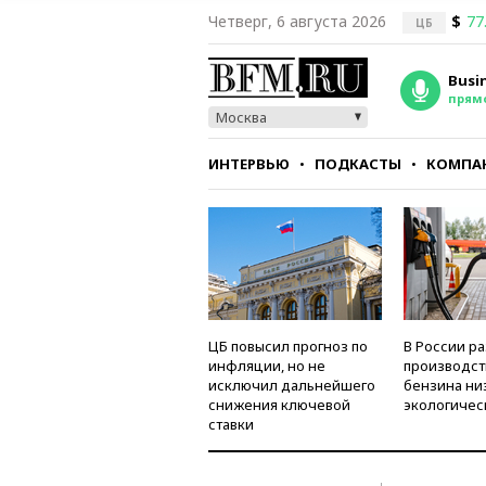
Четверг, 6 августа 2026
$
77
ЦБ
Busi
прям
Москва
ИНТЕРВЬЮ
ПОДКАСТЫ
КОМПА
СТИЛЬ
ТЕСТЫ
ЦБ повысил прогноз по
В России р
инфляции, но не
производст
исключил дальнейшего
бензина ни
снижения ключевой
экологичес
ставки