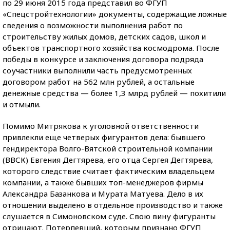
по 29 июня 2015 года представил во ФГУП
«Спецстройтехнологии» документы, содержащие ложные
сведения о возможности выполнения работ по
строительству жилых домов, детских садов, школ и
объектов транспортного хозяйства космодрома. После
победы в конкурсе и заключения договора подряда
соучастники выполнили часть предусмотренных
договором работ на 562 млн рублей, а остальные
денежные средства — более 1,3 млрд рублей — похитили
и отмыли.
Помимо Митрякова к уголовной ответственности
привлекли еще четверых фигурантов дела: бывшего
гендиректора Волго-Вятской строительной компании
(ВВСК) Евгения Дегтярева, его отца Сергея Дегтярева,
которого следствие считает фактическим владельцем
компании, а также бывших топ-менеджеров фирмы
Александра Базанкова и Мурата Матуева. Дело в их
отношении выделено в отдельное производство и также
слушается в Симоновском суде. Свою вину фигуранты
отрицают. Потерпевший, которым признано ФГУП