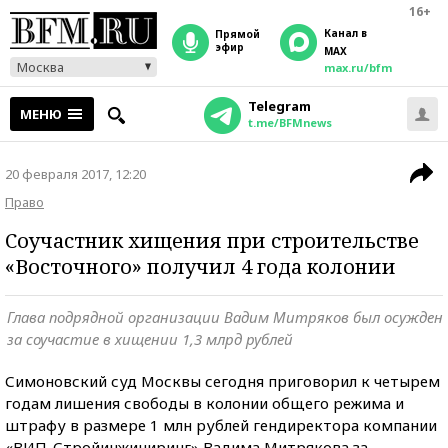
16+
Канал в
прямой
эфир
MAX
Москва
max.ru/bfm
Telegram
МЕНЮ
t.me/BFMnews
20 февраля 2017, 12:20
Право
Соучастник хищения при строительстве
«Восточного» получил 4 года колонии
Глава подрядной организации Вадим Митряков был осужден
за соучастие в хищении 1,3 млрд рублей
Симоновский суд Москвы сегодня приговорил к четырем
годам лишения свободы в колонии общего режима и
штрафу в размере 1 млн рублей гендиректора компании
«ВИП-Стройинжиниринг» Вадима Митрякова за