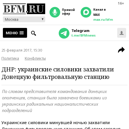
16+
Канал в
прямой
эфир
MAX
Москва
max.ru/bfm
Telegram
МЕНЮ
t.me/BFMnews
25 февраля 2017, 15:30
Политика
Конфликты
ДНР: украинские силовики захватили
Донецкую фильтровальную станцию
По словам представителя командования донецких
ополченцев, станция была захвачена боевиками из
украинских радикальных националистических
подразделений
Украинские силовики минувшей ночью захватили
Донецкую фильтровальную станцию. Об этом сегодня