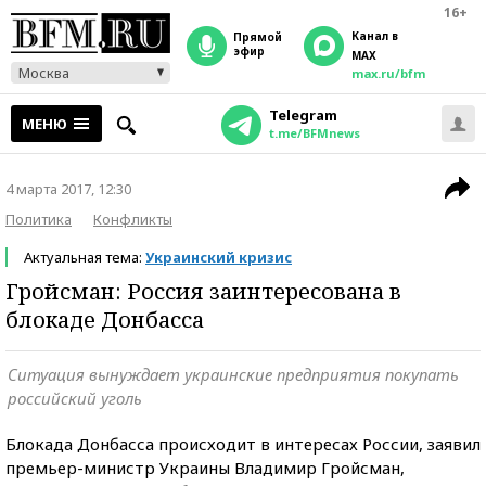
16+
Канал в
прямой
эфир
MAX
Москва
max.ru/bfm
Telegram
МЕНЮ
t.me/BFMnews
4 марта 2017, 12:30
Политика
Конфликты
Актуальная тема:
Украинский кризис
Гройсман: Россия заинтересована в
блокаде Донбасса
Ситуация вынуждает украинские предприятия покупать
российский уголь
Блокада Донбасса происходит в интересах России, заявил
премьер-министр Украины Владимир Гройсман,