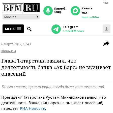
16+
Канал в
прямой
эфир
MAX
Москва
max.ru/bfm
Telegram
МЕНЮ
t.me/BFMnews
6 марта 2017, 18:48
Финансы
Глава Татарстана заявил, что
деятельность банка «Ак Барс» не вызывает
опасений
По его словам, организация всегда была уполномоченной
Президент Татарстана Рустам Минниханов заявил, что
деятельность банка «Ак Барс» не вызывает опасений,
передает
РИА Новости
.