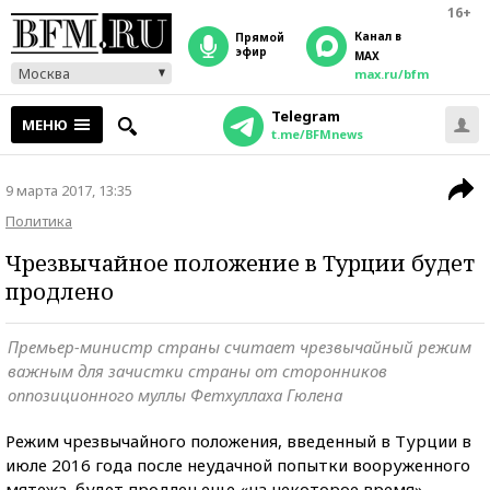
16+
Канал в
прямой
эфир
MAX
Москва
max.ru/bfm
Telegram
МЕНЮ
t.me/BFMnews
9 марта 2017, 13:35
Политика
Чрезвычайное положение в Турции будет
продлено
Премьер-министр страны считает чрезвычайный режим
важным для зачистки страны от сторонников
оппозиционного муллы Фетхуллаха Гюлена
Режим чрезвычайного положения, введенный в Турции в
июле 2016 года после неудачной попытки вооруженного
мятежа, будет продлен еще «на некоторое время».