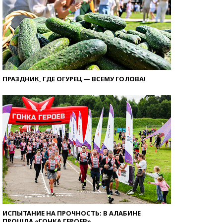
ПРАЗДНИК, ГДЕ ОГУРЕЦ — ВСЕМУ ГОЛОВА!
ИСПЫТАНИЕ НА ПРОЧНОСТЬ: В АЛАБИНЕ
ПРОШЛА «ГОНКА ГЕРОЕВ»