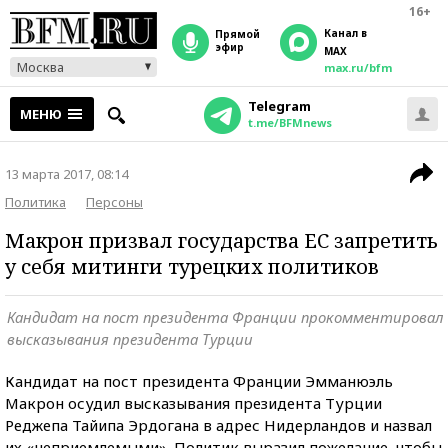
16+
Канал в
прямой
эфир
MAX
Москва
max.ru/bfm
Telegram
МЕНЮ
t.me/BFMnews
13 марта 2017, 08:14
Политика
Персоны
Макрон призвал государства ЕС запретить
у себя митинги турецких политиков
Кандидат на пост президента Франции прокомментировал
высказывания президента Турции
Кандидат на пост президента Франции Эмманюэль
Макрон осудил высказывания президента Турции
Реджепа Тайипа Эрдогана в адрес Нидерландов и назвал
их «неприемлемыми». Политик выразил пожелание, чтобы