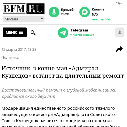
16+
Канал в
прямой
эфир
MAX
Москва
max.ru/bfm
Telegram
МЕНЮ
t.me/BFMnews
15 марта 2017, 13:38
Политика
Источник: в конце мая «Адмирал
Кузнецов» встанет на длительный ремонт
Восстановительный ремонт с глубокой модернизацией
продлится около двух лет
Модернизация единственного российского тяжелого
авианесущего крейсера «Адмирал флота Советского
Союза Кузнецов» начнется в конце мая на одном из
ремонтных заводов в Мурманской области, она займет