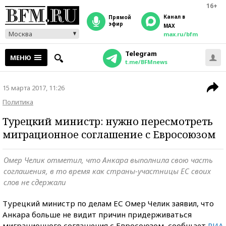
16+
Канал в
прямой
эфир
MAX
Москва
max.ru/bfm
Telegram
МЕНЮ
t.me/BFMnews
15 марта 2017, 11:26
Политика
Турецкий министр: нужно пересмотреть
миграционное соглашение с Евросоюзом
Омер Челик отметил, что Анкара выполнила свою часть
соглашения, в то время как страны-участницы ЕС своих
слов не сдержали
Турецкий министр по делам ЕС Омер Челик заявил, что
Анкара больше не видит причин придерживаться
миграционного соглашения с Евросоюзом, сообщает
РИА