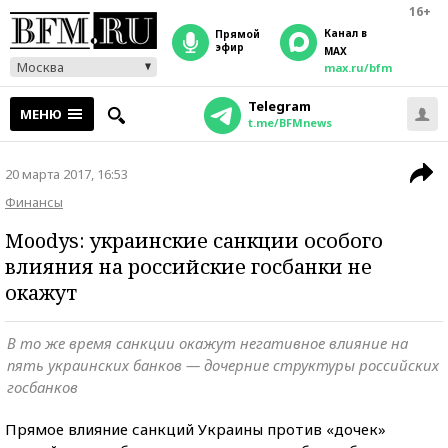
16+
Канал в
прямой
эфир
MAX
Москва
max.ru/bfm
Telegram
МЕНЮ
t.me/BFMnews
20 марта 2017, 16:53
Финансы
Moodys: украинские санкции особого
влияния на российские госбанки не
окажут
В то же время санкции окажут негативное влияние на
пять украинских банков — дочерние структуры российских
госбанков
Прямое влияние санкций Украины против «дочек»