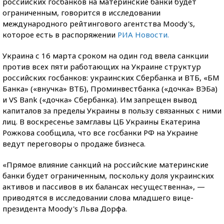
российских госбанков на материнские банки будет
ограниченным, говорится в исследовании
международного рейтингового агентства Moody's,
которое есть в распоряжении
РИА Новости.
Украина с 16 марта сроком на один год ввела санкции
против всех пяти работающих на Украине структур
российских госбанков: украинских Сбербанка и ВТБ, «БМ
Банка» («внучка» ВТБ), Проминвестбанка («дочка» ВЭБа)
и VS Bank («дочка» Сбербанка). Им запрещен вывод
капиталов за пределы Украины в пользу связанных с ними
лиц. В воскресенье замглавы ЦБ Украины Екатерина
Рожкова сообщила, что все госбанки РФ на Украине
ведут переговоры о продаже бизнеса.
«Прямое влияние санкций на российские материнские
банки будет ограниченным, поскольку доля украинских
активов и пассивов в их балансах несущественна», —
приводятся в исследовании слова младшего вице-
президента Moody's Льва Дорфа.