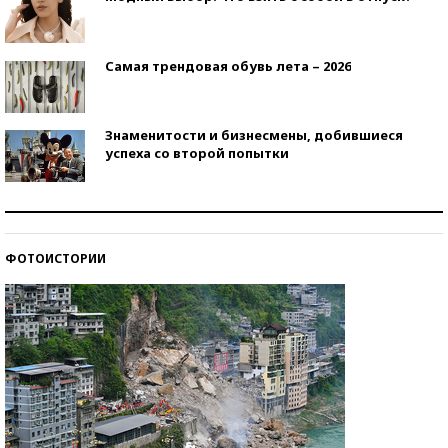
Самая трендовая обувь лета – 2026
Знаменитости и бизнесмены, добившиеся
успеха со второй попытки
Как защититься от солнца на курорте?
ФОТОИСТОРИИ
Кто изобрел средства связи?