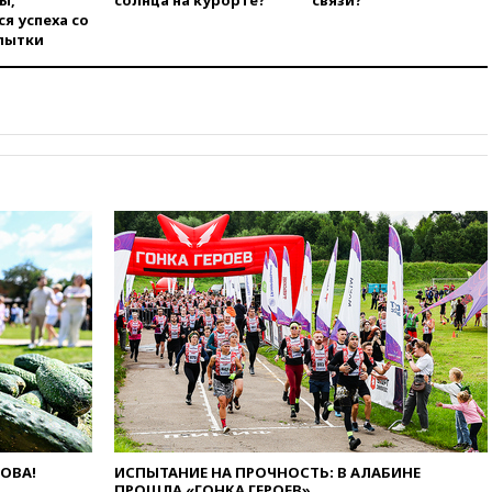
ы,
солнца на курорте?
связи?
Лерчек
я успеха со
пытки
11:07
При столкновении
катера и лодки под Самарой
погибли два человека
10:27
Движение по трассе
«Новороссия» восстановлено
09:55
Силы ПВО перехватили
за утро 85 БПЛА над
территорией РФ
09:25
Ильский НПЗ на Кубани
загорелся после падения
обломков дрона
08:57
Собянин сообщил о
девяти БПЛА, сбитых на
подлете к Москве
08:42
Силы ПВО сбили почти
400 БПЛА над российскими
регионами
08:16
Лукашенко призвал
ЛОВА!
ИСПЫТАНИЕ НА ПРОЧНОСТЬ: В АЛАБИНЕ
белорусов покупать избы в
ПРОШЛА «ГОНКА ГЕРОЕВ»