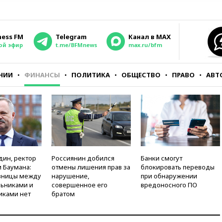
ness FM
Telegram
Канал в MAX
ой эфир
t.me/BFMnews
max.ru/bfm
НИИ
ФИНАНСЫ
ПОЛИТИКА
ОБЩЕСТВО
ПРАВО
АВТ
дин, ректор
Россиянин добился
Банки смогут
 Баумана:
отмены лишения прав за
блокировать переводы
зницы между
нарушение,
при обнаружении
ьниками и
совершенное его
вредоносного ПО
иками нет
братом