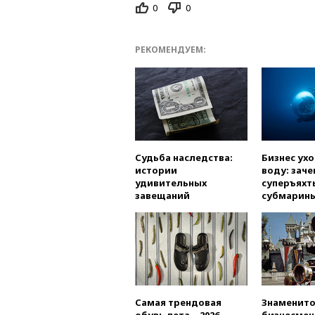
0
0
РЕКОМЕНДУЕМ:
Судьба наследства:
Бизнес ух
истории
воду: заче
удивительных
суперъяхт
завещаний
субмарин
Самая трендовая
Знаменито