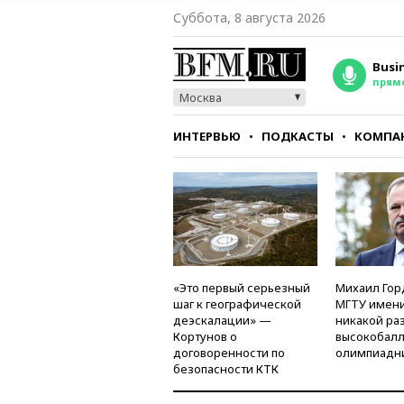
Суббота, 8 августа 2026
Busi
прям
Москва
ИНТЕРВЬЮ
ПОДКАСТЫ
КОМПА
СТИЛЬ
ТЕСТЫ
«Это первый серьезный
Михаил Гор
шаг к географической
МГТУ имени
деэскалации» —
никакой ра
Кортунов о
высокобалл
договоренности по
олимпиадн
безопасности КТК