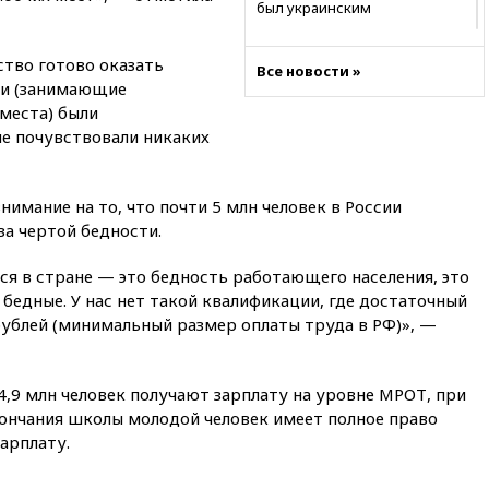
был украинским
19:29
ОАЭ обвинили Иран в
атаке на судно нефтяной
ство готово оказать
Все новости »
компании ADNOC в Ормузе
ди (занимающие
места) были
18:56
«Газпром»: объем газа в
европейских подземных
не почувствовали никаких
хранилищах достиг
антирекорда
имание на то, что почти 5 млн человек в России
18:25
ТАСС: Уиткофф и
Кушнер могут вскоре посетить
за чертой бедности.
Москву и Киев
ся в стране — это бедность работающего населения, это
17:43
«Тиса» выдвинула экс-
бедные. У нас нет такой квалификации, где достаточный
председателя Верховного
суда на пост президента
рублей (минимальный размер оплаты труда в РФ)», —
Венгрии
16:50
Politico: «Газовая
 4,9 млн человек получают зарплату на уровне МРОТ, при
авантюра Германии ставит под
угрозу европейскую зиму»
окончания школы молодой человек имеет полное право
арплату.
16:16
Беспилотник взорвался
вблизи газопровода в
Болгарии