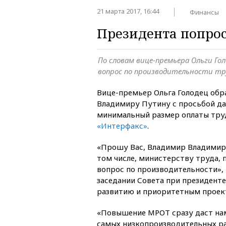
21 марта 2017, 16:44
Финансы
Президента попро
По словам вице-премьера Ольги Го
вопрос по производительности тр
Вице-премьер Ольга Голодец обр
Владимиру Путину с просьбой да
минимальный размер оплаты труд
«Интерфакс»
.
«Прошу Вас, Владимир Владимиро
том числе, министерству труда, 
вопрос по производительности», 
заседании Совета при президент
развитию и приоритетным проек
«Повышение МРОТ сразу даст на
самых низкопроизводительных ра