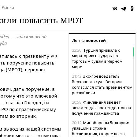
Рынки
сили повысить МРОТ
лодец — это ключевой
Лента новостей
уда
22:20
Турция призвала к
атилась к президенту РФ
мораторию на удары по
торговым судам в Черном
ть поручение повысить
море
а (МРОТ), передает
21:43
Экс-председатель
Верховного суда Венгрии
согласился стать президентом
вич, дать поручение, в
республики
потому что это ключевой
— сказала Голодец на
20:58
Финляндия введет
экзамен для претендентов на
е РФ по стратегическому
получение гражданства
там во вторник.
20:12
Минобороны Болгарии:
упавший в стране
м вывод из нашей системы
беспилотник, скорее всего,
бочих мест», — отметила