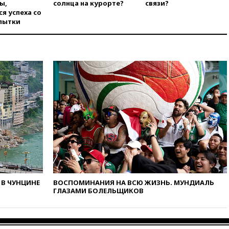
ы,
солнца на курорте?
связи?
00:30
FT: ЕС не готов принять в
я успеха со
блок Украину из-за уровня
пытки
коррупции
вчера, 23:35
Лукашенко
объяснил экономическую
выгоду безвизового режима с
ЕС
вчера, 22:59
На башню
ресторана «Армения» в
Москве вернут утраченную
скульптуру балерины
вчера, 22:45
Литовец
протаранил погранпункт при
попытке попасть в Россию
вчера, 22:28
Бессент
анонсировал скорое
В ЧУНЦИНЕ
ВОСПОМИНАНИЯ НА ВСЮ ЖИЗНЬ. МУНДИАЛЬ
соглашение о прекращении
ГЛАЗАМИ БОЛЕЛЬЩИКОВ
огня США и Ирана
вчера, 22:15
Три человека
получили ножевые ранения
при нападении в Чехии