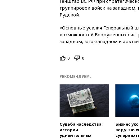
Генштаб ВС РФ при стратегическ
группировок войск на западном, 
Рудской.
«Основные усилия Генеральный ш
возможностей Вооруженных сил, 
западном, юго-западном и арктич
0
0
РЕКОМЕНДУЕМ:
Судьба наследства:
Бизнес ух
истории
воду: заче
удивительных
суперъяхт