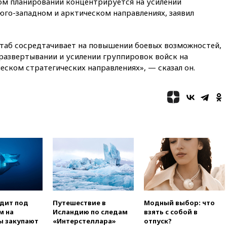
сбито 153 украинских БПЛА
ом планировании концентрируется на усилении
юго-западном и арктическом направлениях, заявил
08:50
Состояние здоровья
Джо Байдена ухудшилось
07:40
OpenAI приостановила
таб сосредтачивает на повышении боевых возможностей,
выпуск модели Astra и-за
развертывании и усилении группировок войск на
потенциальных рисков
еском стратегических направлениях», — сказал он.
06:25
У берегов Италии
обнаружили затонувшее
судно древнеримских времен
05:10
«Одиссея» Нолана
собрала в мировом прокате
свыше $1 млрд
02:22
Собянин сообщил о
высоких темпах строительства
недвижимости в Москве
01:20
Россиянин в среднем
съедает несколько арбузов за
сезон
одит под
Путешествие в
Модный выбор: что
00:25
В Красноярском крае
м на
Исландию по следам
взять с собой в
идут поиски семьи, пропавшей
ы закупают
«Интерстеллара»
отпуск?