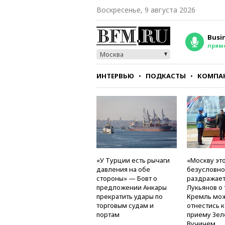
Воскресенье, 9 августа 2026
Busi
прям
Москва
ИНТЕРВЬЮ
ПОДКАСТЫ
КОМПА
СТИЛЬ
ТЕСТЫ
«У Турции есть рычаги
«Москву это
давления на обе
безусловно
стороны» — Бовт о
раздражае
предложении Анкары
Лукьянов о 
прекратить удары по
Кремль мо
торговым судам и
отнестись 
портам
приему Зел
Вучичем