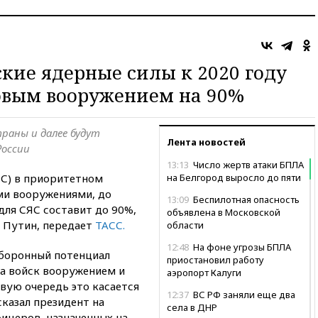
ские ядерные силы к 2020 году
овым вооружением на 90%
раны и далее будут
Лента новостей
России
13:13
Число жертв атаки БПЛА
ЯС) в приоритетном
на Белгород выросло до пяти
ми вооружениями, до
13:09
Беспилотная опасность
для СЯС составит до 90%,
объявлена в Московской
 Путин, передает
ТАСС.
области
12:48
На фоне угрозы БПЛА
оборонный потенциал
приостановил работу
да войск вооружением и
аэропорт Калуги
рвую очередь это касается
12:37
ВС РФ заняли еще два
сказал президент на
села в ДНР
ицеров, назначенных на