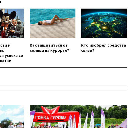
во время сплава
ы
вчера, 23:30
Жителя Нижнего
Тагила арестовали за реакции
в Теlegram
вчера, 22:50
Российский
режиссер Кирилл Соколов
снимет триллер для Netflix
сти и
Как защититься от
Кто изобрел средства
вчера, 22:20
Турция призвала
ы,
солнца на курорте?
связи?
к мораторию на удары по
я успеха со
торговым судам в Черном
пытки
море
вчера, 21:43
Экс-
председатель Верховного
суда Венгрии согласился стать
президентом республики
вчера, 20:58
Финляндия
введет экзамен для
претендентов на получение
гражданства
вчера, 20:12
Минобороны
Болгарии: упавший в стране