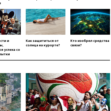
вчера, 16:16
Беспилотник
ы
взорвался вблизи
газопровода в Болгарии
вчера, 15:25
При атаке БПЛА в
Белгородской области погиб
мирный житель
вчера, 14:54
В Аргентине умер
отец футболиста Лионеля
сти и
Как защититься от
Кто изобрел средства
Месси
ы,
солнца на курорте?
связи?
я успеха со
вчера, 14:43
Турция
пытки
ограничила судоходство в
Черном море
вчера, 14:20
Генпрокурором
США стал Тодд Бланш
вчера, 13:37
Пляжи
Геленджика закрыты из-за
опасности БПЛА
вчера, 13:03
Испания ввела
погранконтроль для
итальянских туристов