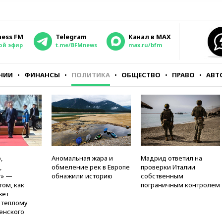
ness FM
Telegram
Канал в MAX
ой эфир
t.me/BFMnews
max.ru/bfm
НИИ
ФИНАНСЫ
ПОЛИТИКА
ОБЩЕСТВО
ПРАВО
АВТ
,
Аномальная жара и
Мадрид ответил на
,
обмеление рек в Европе
проверки Италии
т» —
обнажили историю
собственным
том, как
пограничным контролем
жет
к теплому
енского