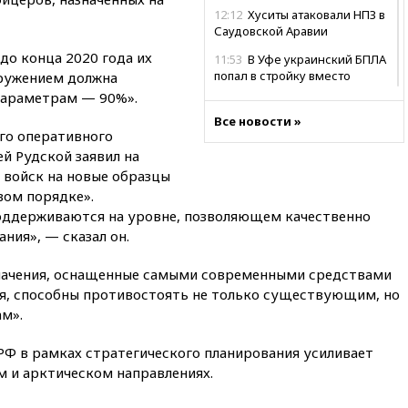
12:12
Хуситы атаковали НПЗ в
Саудовской Аравии
до конца 2020 года их
11:53
В Уфе украинский БПЛА
попал в стройку вместо
ружением должна
предприятия
параметрам — 90%».
11:11
Одесса осталась без
Все новости »
ого оперативного
света и воды
й Рудской заявил на
10:53
Три человека погибли в
 войск на новые образцы
результате ночной атаки БПЛА
вом порядке».
ВСУ на Белгород
оддерживаются на уровне, позволяющем качественно
10:31
ВС РФ ударили по
ния», — сказал он.
одесской портовой
инфраструктуре
значения, оснащенные самыми современными средствами
10:10
Премьер Японии снова
ия, способны противостоять не только существующим, но
не упомянула, чья атомная
м».
бомба разрушила Нагасаки
09:47
Два ребенка ранены в
 РФ в рамках стратегического планирования усиливает
ходе атаки БПЛА на Белгород
м и арктическом направлениях.
09:09
Минобороны: за ночь