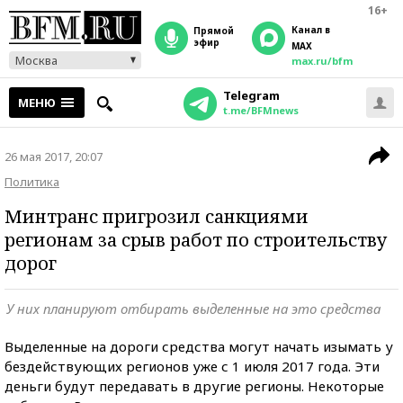
16+
Канал в
прямой
эфир
MAX
Москва
max.ru/bfm
Telegram
МЕНЮ
t.me/BFMnews
26 мая 2017, 20:07
Политика
Минтранс пригрозил санкциями
регионам за срыв работ по строительству
дорог
У них планируют отбирать выделенные на это средства
Выделенные на дороги средства могут начать изымать у
бездействующих регионов уже с 1 июля 2017 года. Эти
деньги будут передавать в другие регионы. Некоторые