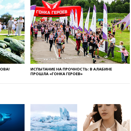
вчера, 17:42
Израиль отверг
план Совета мира о выводе
войск из сектора Газа
вчера, 17:13
ТАСС: видео с
Моджтабой Хаменеи,
опубликованное сегодня,
снято давно
вчера, 16:47
Сирия и Россия
договорились о присутствии
российских военных баз в
республике
ЛОВА!
ИСПЫТАНИЕ НА ПРОЧНОСТЬ: В АЛАБИНЕ
вчера, 16:16
Bloomberg: США
ПРОШЛА «ГОНКА ГЕРОЕВ»
потратят 400 млн долларов на
противодроновые лазеры
вчера, 15:48
Reuters:
европейский аналог Starlink
IRIS2 может появиться в 2029
году
вчера, 15:46
«Росатом»
возвращает специалистов в
Иран на АЭС «Бушер»