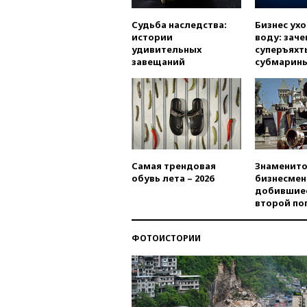
Судьба наследства:
Бизнес ух
истории
воду: заче
удивительных
суперъяхт
завещаний
субмарин
Самая трендовая
Знаменито
обувь лета – 2026
бизнесмен
добившиес
второй по
ФОТОИСТОРИИ