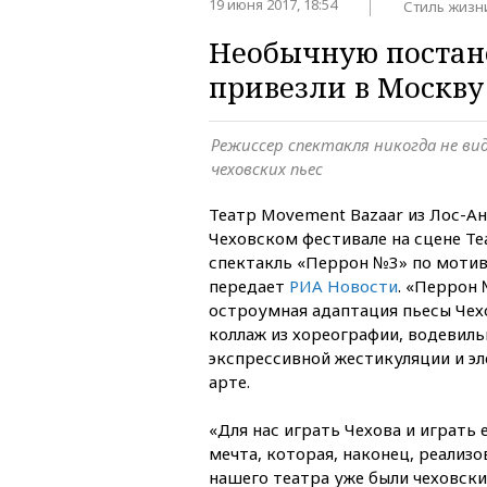
19 июня 2017, 18:54
Стиль жизн
Необычную постано
привезли в Москву
Режиссер спектакля никогда не ви
чеховских пьес
Театр Movement Bazaar из Лос-А
Чеховском фестивале на сцене Те
спектакль «Перрон №3» по мотив
передает
РИА Новости
. «Перрон
остроумная адаптация пьесы Чехо
коллаж из хореографии, водевиль
экспрессивной жестикуляции и э
арте.
«Для нас играть Чехова и играть е
мечта, которая, наконец, реализо
нашего театра уже были чеховск