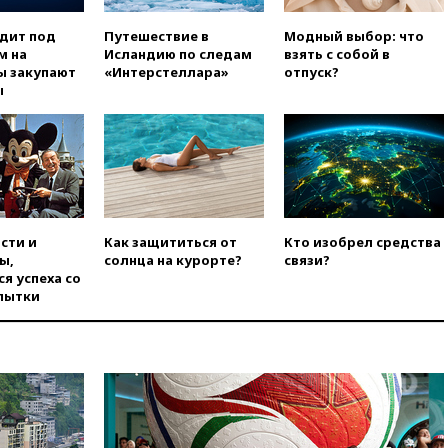
вчера, 15:15
В Москве
одит под
Путешествие в
Модный выбор: что
арестованы два руководителя
м на
Исландию по следам
взять с собой в
производителя БПЛА
ы закупают
«Интерстеллара»
отпуск?
вчера, 14:50
Лионель Месси
ы
прибыл в Росарио на
похороны своего отца
вчера, 14:14
Китай объявил
высший уровень опасности из-
за приближения тайфуна
вчера, 13:47
Welt am Sonntag:
ЕС нарастил импорт
сти и
Как защититься от
Кто изобрел средства
российского СПГ
ы,
солнца на курорте?
связи?
я успеха со
вчера, 13:13
Число жертв
пытки
атаки БПЛА на Белгород
выросло до пяти
вчера, 13:09
Беспилотная
опасность объявлена в
Московской области
вчера, 12:48
На фоне угрозы
БПЛА приостановил работу