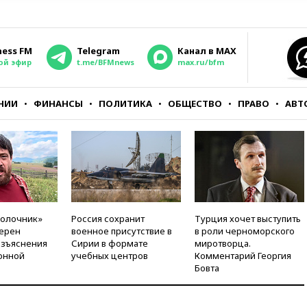
ness FM
Telegram
Канал в MAX
ой эфир
t.me/BFMnews
max.ru/bfm
НИИ
ФИНАНСЫ
ПОЛИТИКА
ОБЩЕСТВО
ПРАВО
АВТ
молочник»
Россия сохранит
Турция хочет выступить
ерен
военное присутствие в
в роли черноморского
азъяснения
Сирии в формате
миротворца.
онной
учебных центров
Комментарий Георгия
Бовта