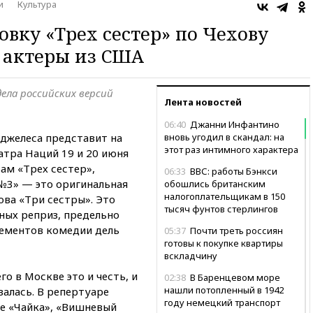
и
Культура
вку «Трех сестер» по Чехову
 актеры из США
дела российских версий
Лента новостей
06:40
Джанни Инфантино
нджелеса представит на
вновь угодил в скандал: на
этот раз интимного характера
атра Наций 19 и 20 июня
ам «Трех сестер»,
06:33
ВВС: работы Бэнкси
 №3» — это оригинальная
обошлись британским
налогоплательщикам в 150
ва «Три сестры». Это
тысяч фунтов стерлингов
ных реприз, предельно
лементов комедии дель
05:37
Почти треть россиян
готовы к покупке квартиры
вскладчину
го в Москве это и честь, и
02:38
В Баренцевом море
нашли потопленный в 1942
валась. В репертуаре
году немецкий транспорт
ие «Чайка», «Вишневый