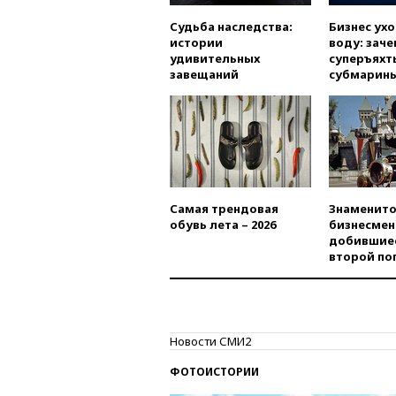
Судьба наследства:
Бизнес ух
истории
воду: заче
удивительных
суперъяхт
завещаний
субмарин
Самая трендовая
Знаменито
обувь лета – 2026
бизнесмен
добившиес
второй по
Новости СМИ2
ФОТОИСТОРИИ