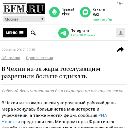
16+
Канал в
прямой
эфир
MAX
Москва
max.ru/bfm
Telegram
МЕНЮ
t.me/BFMnews
22 июня 2017, 22:35
Общество
Происшествия
В Чехии из-за жары госслужащим
разрешили больше отдыхать
Рабочий день чиновников был сокращен на несколько часов
В Чехии из-за жары ввели укороченный рабочий день.
Мера коснулась большинства министерств и
учреждений, а также многих фирм, сообщил
РИА
Новости
представитель Минпромторга Франтишек
Котрба. На несколько часов меньше разрешили работать