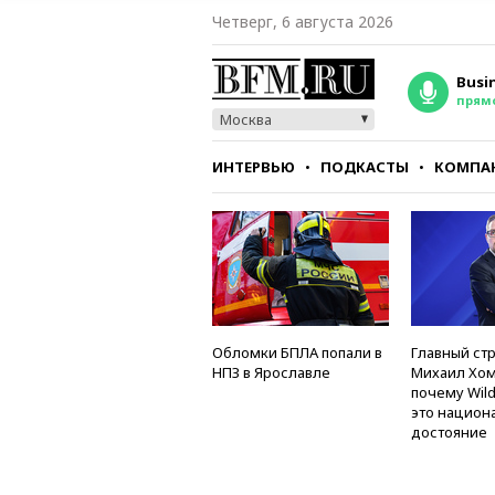
Четверг, 6 августа 2026
Busi
прям
Москва
ИНТЕРВЬЮ
ПОДКАСТЫ
КОМПА
СТИЛЬ
ТЕСТЫ
Обломки БПЛА попали в
Главный стр
НПЗ в Ярославле
Михаил Хом
почему Wild
это национ
достояние