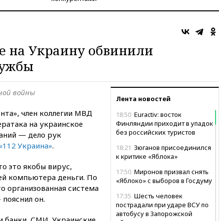
ке на Украину обвинили
лужбы
ной войны
Лента новостей
нта», член коллегии МВД
18:50
Euractiv: восток
ератака на украинское
Финляндии приходит в упадок
без российских туристов
паний — дело рук
«112 Украина»
.
18:21
Зюганов присоединился
к критике «Яблока»
то это якобы вирус,
17:50
Миронов призвал снять
ей компьютера деньги. По
«Яблоко» с выборов в Госдуму
о организованная система
17:35
Шесть человек
 пояснил он.
пострадали при ударе ВСУ по
автобусу в Запорожской
и банки, СМИ, Украинские