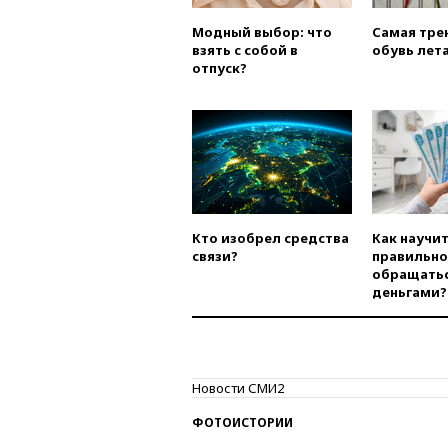
Модный выбор: что
Самая тре
взять с собой в
обувь лета
отпуск?
Кто изобрел средства
Как научи
связи?
правильно
обращатьс
деньгами?
Новости СМИ2
ФОТОИСТОРИИ