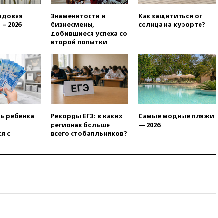
15:35
Два человека погибли
ндовая
Знаменитости и
Как защититься от
при атаках дронов ВСУ в
 – 2026
бизнесмены,
солнца на курорте?
Брянской области
добившиеся успеха со
15:15
В половине штатов США
второй попытки
зафиксирована вспышка
сальмонеллеза
14:57
Жара в Европе может
нанести ущерб экономике в
размере €800 млрд
14:49
Пентагон озаботился
критикой Трампа по поводу
ть ребенка
Рекорды ЕГЭ: в каких
Самые модные пляжи
дефицита боеприпасов
регионах больше
— 2026
я с
всего стобалльников?
14:40
В Германии задержан
украинец за шпионаж на
оборонном предприятии
14:21
АТОР сообщила о
снижении цен на авиабилеты
в России
14:19
Масштабный сбой
произошел в рунете