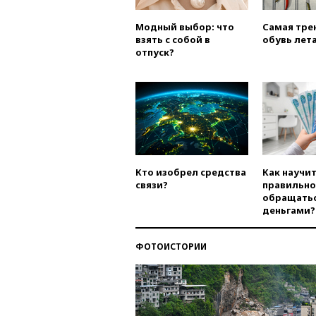
Модный выбор: что
Самая тре
взять с собой в
обувь лета
отпуск?
Кто изобрел средства
Как научи
связи?
правильно
обращатьс
деньгами?
ФОТОИСТОРИИ