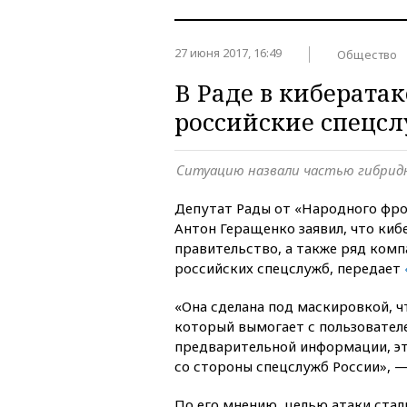
27 июня 2017, 16:49
Общество
В Раде в киберата
российские спецс
Ситуацию назвали частью гибрид
Депутат Рады от «Народного фро
Антон Геращенко заявил, что киб
правительство, а также ряд ком
российских спецслужб, передает
«Она сделана под маскировкой, ч
который вымогает с пользовател
предварительной информации, эт
со стороны спецслужб России», —
По его мнению, целью атаки стал