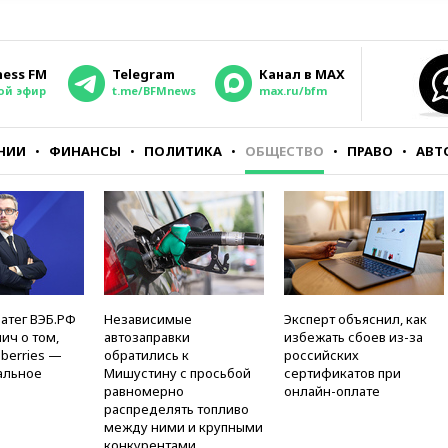
ness FM
Telegram
Канал в MAX
ой эфир
t.me/BFMnews
max.ru/bfm
НИИ
ФИНАНСЫ
ПОЛИТИКА
ОБЩЕСТВО
ПРАВО
АВТ
атег ВЭБ.РФ
Независимые
Эксперт объяснил, как
ич о том,
автозаправки
избежать сбоев из-за
berries —
обратились к
российских
альное
Мишустину с просьбой
сертификатов при
равномерно
онлайн-оплате
распределять топливо
между ними и крупными
конкурентами