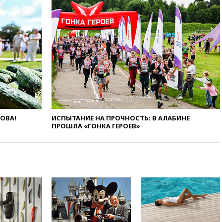
14:14
«Ведомости»: Озон банк
не пострадает от британских
санкций
13:58
Медведев назвал
Японию вассалом США
13:45
В Петербурге достроили
новый тоннель зеленой ветки
метро
13:38
В эфире «Радиостанции
Судного дня» прозвучали три
ЛОВА!
ИСПЫТАНИЕ НА ПРОЧНОСТЬ: В АЛАБИНЕ
сообщения
ПРОШЛА «ГОНКА ГЕРОЕВ»
13:29
Восемь человек
пострадали при наезде
автомобиля на толпу в Омске
13:19
WP: Трамп определился
со своим преемником
13:13
СК возбудил дело по
факту гибели женщины и
ребенка в Раменском